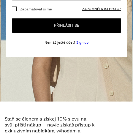
About
ZAPOMNĚLA JSI HESLO?
Zapamatovat si mě
Us
PŘIHLÁSIT SE
Česko
/
Nemáš ještě účet?
Sign up
čeština
Staň se členem a získej 10% slevu na
svůj příští nákup – navíc získáš přístup k
exkluzivním nabídkám, výhodám a