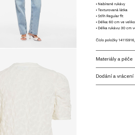
• Nabírané rukávy
• Texturovaná látka
• Střih Regular fit
• Délka: 60 cm ve veliko
• Délka rukávu: 30 cm v
Číslo položky
1411591
Materiály a péče
Dodání a vrácení 
Prát v pračce, pol
Nebělit
Home Delivery - Pack
Sušit v sušičce př
Free from
Kč 1.500,00
Žehlit na nízkou t
Nesušit chemick
Sušit na šňůře
Pick up at Service Poi