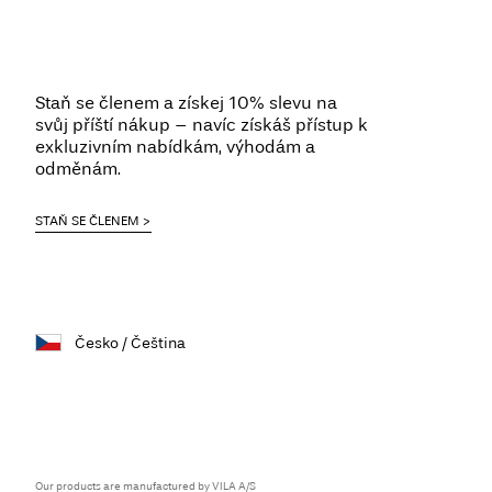
Staň se členem a získej 10% slevu na
svůj příští nákup – navíc získáš přístup k
exkluzivním nabídkám, výhodám a
odměnám.
STAŇ SE ČLENEM
Česko / Čeština
Our products are manufactured by VILA A/S