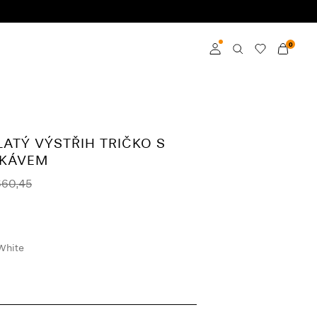
0
Přihlásit se
Become a member
LATÝ VÝSTŘIH TRIČKO S
Learn more about VILA
UKÁVEM
Club
660,45
White