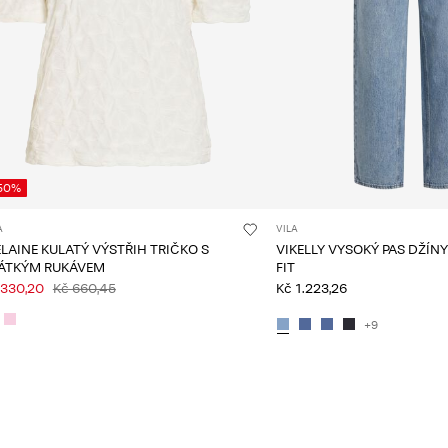
50%
A
VILA
ELAINE KULATÝ VÝSTŘIH TRIČKO S
VIKELLY VYSOKÝ PAS DŽÍN
ÁTKÝM RUKÁVEM
FIT
 330,20
Kč 660,45
Kč 1.223,26
+9