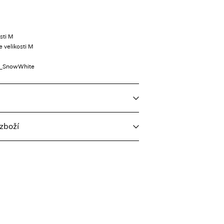
sti M
e velikosti M
6_SnowWhite
zboží
oviční náplň, krátké odstředění, 30 °C
eta
Kč 110,00
i nízké teplotě
eplotu. Nejvyšší teplota 100 °C.
y
nt (Packeta)
Kč 110,00