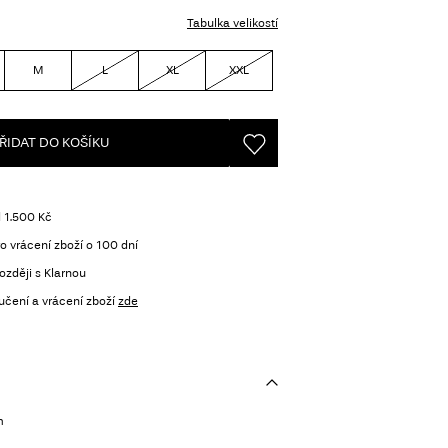
Tabulka velikostí
M
L
XL
XXL
ŘIDAT DO KOŠÍKU
 1.500 Kč
o vrácení zboží o 100 dní
ozději s Klarnou
učení a vrácení zboží
zde
m