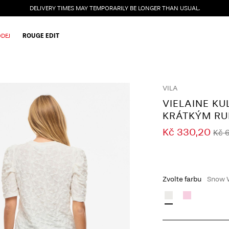
DELIVERY TIMES MAY TEMPORARILY BE LONGER THAN USUAL.
DEJ
ROUGE EDIT
VILA
VIELAINE KU
KRÁTKÝM R
Kč 330,20
Kč 
Zvolte farbu
Snow 