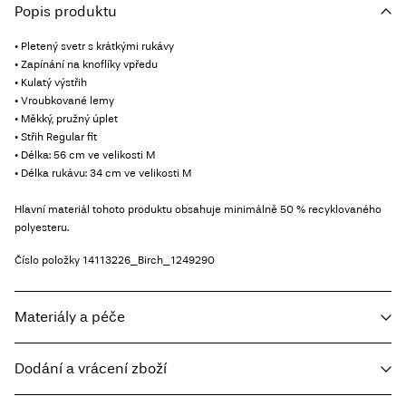
Popis produktu
• Pletený svetr s krátkými rukávy
• Zapínání na knoflíky vpředu
• Kulatý výstřih
• Vroubkované lemy
• Měkký, pružný úplet
• Střih Regular fit
• Délka: 56 cm ve velikosti M
• Délka rukávu: 34 cm ve velikosti M
Hlavní materiál tohoto produktu obsahuje minimálně 50 % recyklovaného
polyesteru.
Číslo položky
14113226_Birch_1249290
Materiály a péče
Dodání a vrácení zboží
Prát v pračce, poloviční náplň, krátké odstředění, 30 °C