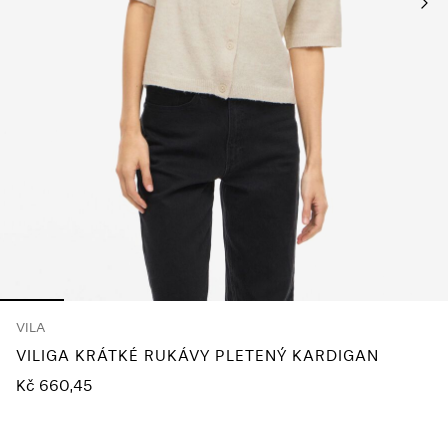
About
Us
Česko
/
čeština
VILA
VILIGA KRÁTKÉ RUKÁVY PLETENÝ KARDIGAN
Kč 660,45