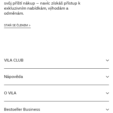
svůj příští nákup – navíc získáš přístup k
exkluzivním nabídkám, výhodám a
odměnám.
STAŇ SE ČLENEM
VILA CLUB
Můj účet
Nápověda
Sledování objednávky
Zákaznický servis
O VILA
Vrátit zde
Možnosti dodání
O nás
Průvodce velikostmi
Bestseller Business
Média