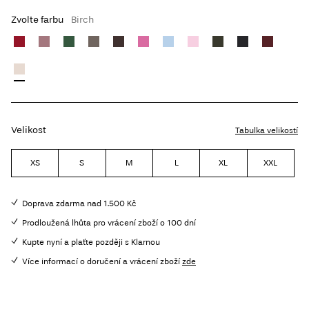
Zvolte farbu
Birch
Velikost
Tabulka velikostí
XS
S
M
L
XL
XXL
Doprava zdarma nad 1.500 Kč
Prodloužená lhůta pro vrácení zboží o 100 dní
Kupte nyní a plaťte později s Klarnou
Více informací o doručení a vrácení zboží
zde