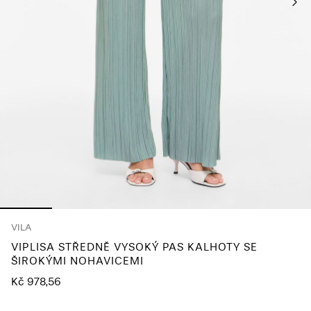
About
Us
Česko
/
čeština
VILA
VIPLISA STŘEDNĚ VYSOKÝ PAS KALHOTY SE
ŠIROKÝMI NOHAVICEMI
Kč 978,56