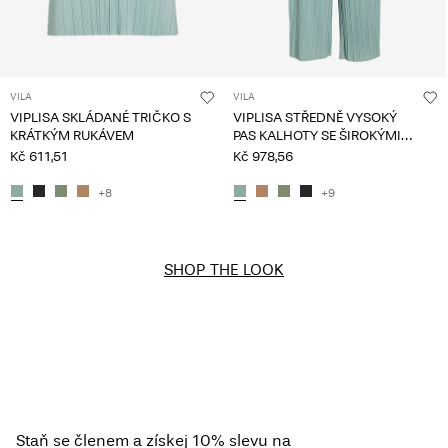
VILA
VILA
VIPLISA SKLÁDANÉ TRIČKO S
VIPLISA STŘEDNĚ VYSOKÝ
KRÁTKÝM RUKÁVEM
PAS KALHOTY SE ŠIROKÝMI
NOHAVICEMI
Kč 611,51
Kč 978,56
+8
+9
SHOP THE LOOK
Staň se členem a získej 10% slevu na