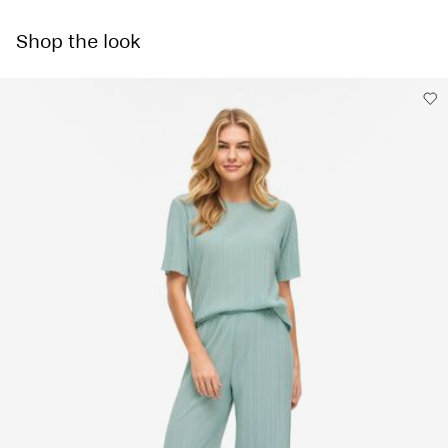
Prát v pračce, poloviční náplň, krátké odstředění, 30 °C
Home Delivery - Packeta
Kč 110,00
Nebělit
Shop the look
Nesušit v sušičce
Free from
Kč 1.500,00
Žehlit na nízkou teplotu. Nejvyšší teplota 100 °C.
Nesušit chemicky
Pick up at Service Point (Packeta)
Kč 110,00
Sušit na šňůře
Možnosti doručení
Vrácení a výměna