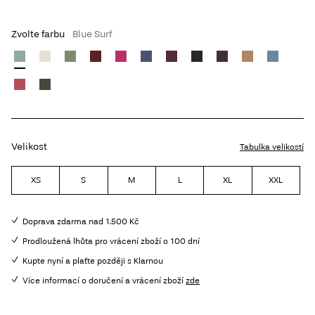
Zvolte farbu
Blue Surf
Velikost
Tabulka velikostí
XS
S
M
L
XL
XXL
Doprava zdarma nad 1.500 Kč
Prodloužená lhůta pro vrácení zboží o 100 dní
Kupte nyní a plaťte později s Klarnou
Více informací o doručení a vrácení zboží
zde