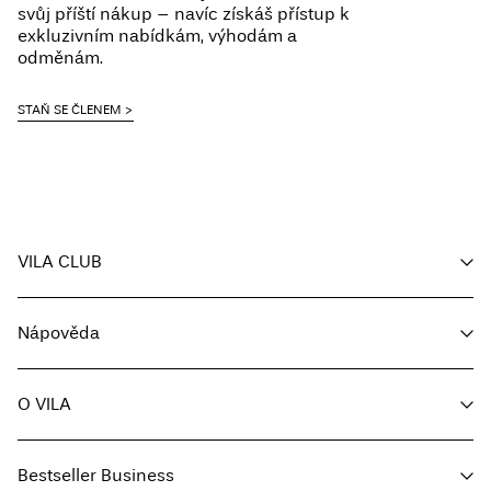
svůj příští nákup – navíc získáš přístup k
exkluzivním nabídkám, výhodám a
odměnám.
STAŇ SE ČLENEM
VILA CLUB
Můj účet
Nápověda
Sledování objednávky
Zákaznický servis
O VILA
Vrátit zde
Možnosti dodání
O nás
Průvodce velikostmi
Bestseller Business
Média