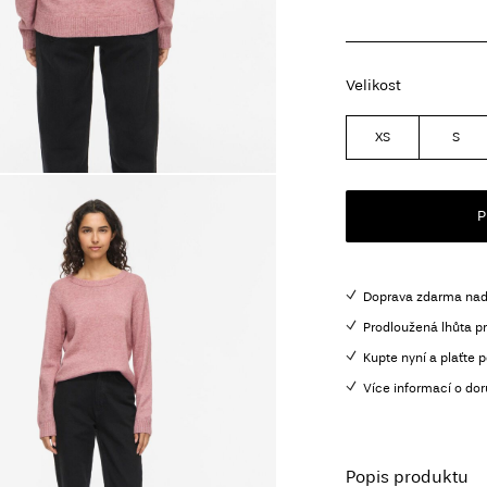
Velikost
XS
S
P
Doprava zdarma nad
Prodloužená lhůta pr
Kupte nyní a plaťte p
Více informací o dor
Popis produktu