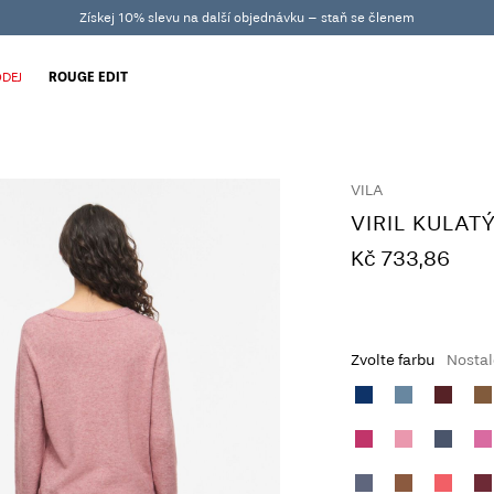
Získej 10% slevu na další objednávku – staň se členem
DEJ
ROUGE EDIT
VILA
VIRIL KULAT
Kč 733,86
Zvolte farbu
Nostal