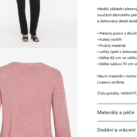
Hledáš základní pletený
součástí dámského plet
a žebrovaný detail dod
• Pletený pulovr s dlou
• Kulatý výstřih
• Pružný materiál
• Lehký úplet s žebrova
• Délka: 62 cm ve veliko
• Délka rukávu: 70 cm ve
Hlavní materiál v tomt
Livaeco od Birla.
Číslo položky
14054177
Materiály a péče
Dodání a vrácení 
Prát v pračce, pol