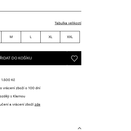
Tabulka velikostí
M
L
XL
XXL
ŘIDAT DO KOŠÍKU
 1.500 Kč
o vrácení zboží o 100 dní
ozději s Klarnou
učení a vrácení zboží
zde