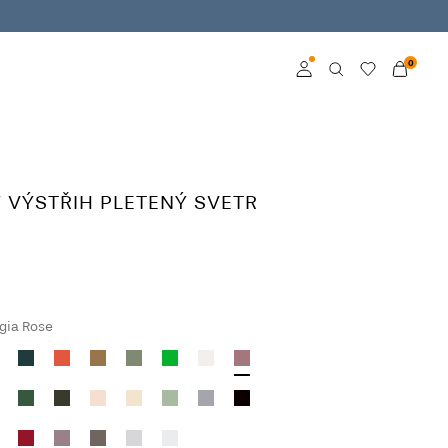
0
Přihlásit se
Become a member
Ý VÝSTŘIH PLETENÝ SVETR
Learn more about VILA
Club
gia Rose