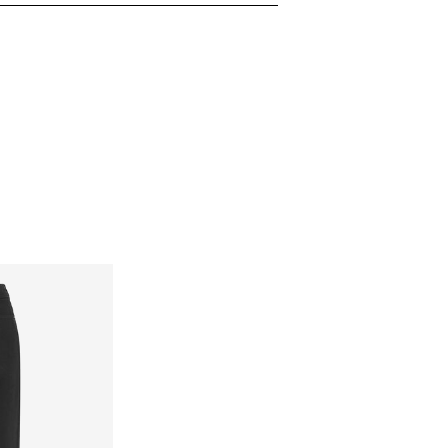
eta
Kč 110,00
eplotu. Nejvyšší teplota 100 °C.
y
é poloze
nt (Packeta)
Kč 110,00
Možnosti doručení
Vrácení a výměna