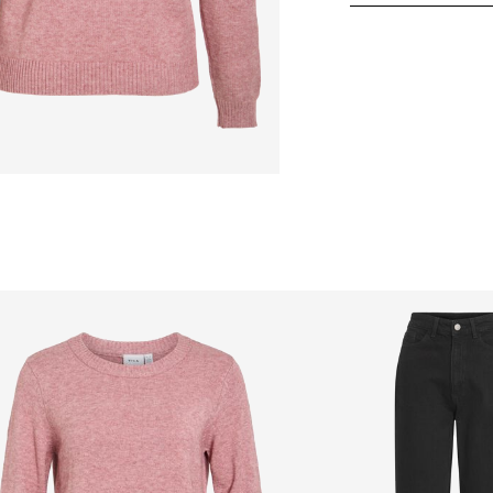
Nebělit
Home Delivery - Pack
Nesušit v sušičce
Free from
Kč 1.500,00
Žehlit na nízkou t
Nesušit chemick
Sušit ve vodorovn
Pick up at Service Poi