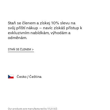
Staň se členem a získej 10% slevu na
svůj příští nákup – navíc získáš přístup k
exkluzivním nabídkám, výhodám a
odměnám.
STAŇ SE ČLENEM
Česko / Čeština
Our products are manufactured by VILA A/S