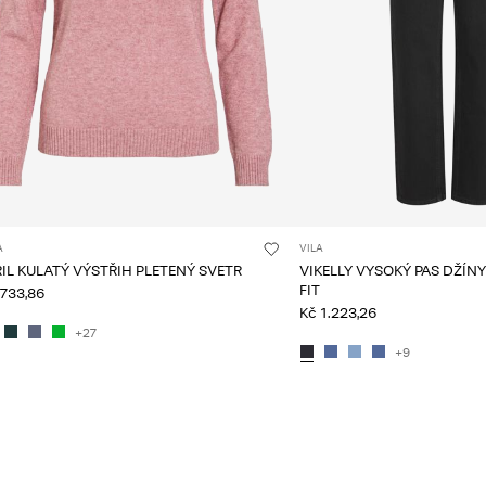
A
VILA
RIL KULATÝ VÝSTŘIH PLETENÝ SVETR
VIKELLY VYSOKÝ PAS DŽÍN
FIT
 733,86
Kč 1.223,26
+27
+9