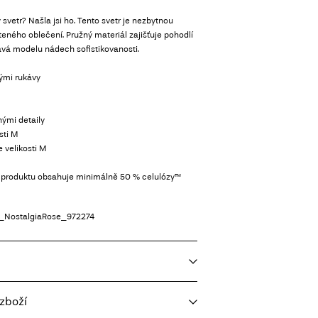
 svetr? Našla jsi ho. Tento svetr je nezbytnou
eného oblečení. Pružný materiál zajišťuje pohodlí
ává modelu nádech sofistikovanosti.
hými rukávy
nými detaily
sti M
 velikosti M
o produktu obsahuje minimálně 50 % celulózy™
_NostalgiaRose_972274
zboží
oviční náplň, krátké odstředění, 30 °C