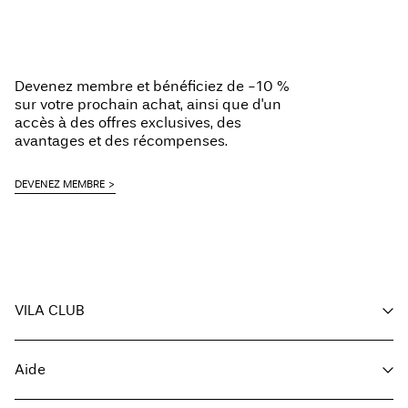
Devenez membre et bénéficiez de -10 %
sur votre prochain achat, ainsi que d'un
accès à des offres exclusives, des
avantages et des récompenses.
DEVENEZ MEMBRE
VILA CLUB
Vos avantages
Aide
Devenir membre
Mon compte
Service client