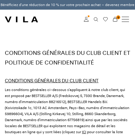
Bénéficiez d'une réduction de 10 % sur votre prochain achat – devenez membre
0
NOUVEAUTÉS
VÊTEMENTS
Connexion
EN VOGUE
Devenez membre
CONDITIONS GÉNÉRALES DU CLUB CLIENT ET
POLITIQUE DE CONFIDENTIALITÉ
En savoir plus sur VILA
PROMOS
Club
VILA CLUB
CONDITIONS GÉNÉRALES DU CLUB CLIENT
Les conditions générales ci-dessous s’appliquent à notre club client, qui
ROUGE EDIT
est proposé par BESTSELLER A/S (Fredskovvej 5, 7330 Brande, Danemark,
numéro d’immatriculation 88216512), BESTSELLER Handels B.V.
(Koivistokade 1c, 1013 AC Amsterdam, Pays-Bas, numéro d’immatriculation
59896604), VILA A/S (Stilling Kirkevej 10, Stilling, 8660 Skanderborg,
Danemark, numéro d’immatriculation 67756819) ainsi que par les sociétés
Connexion
locales de BESTSELLER qui exploitent nos magasins de détail et les
boutiques en ligne qui y sont liées (cliquez sur
ICI
pour consulter la liste
Des