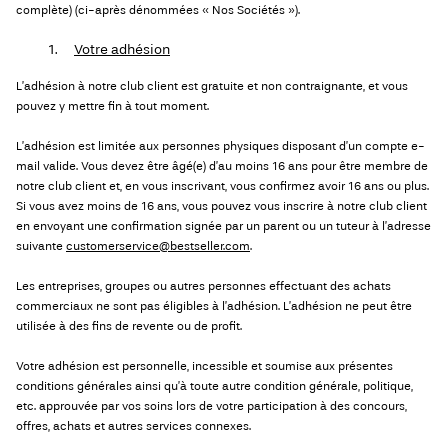
complète) (ci-après dénommées « Nos Sociétés »).
questions
?
1.
Votre adhésion
À
L’adhésion à notre club client est gratuite et non contraignante, et vous
propos
pouvez y mettre fin à tout moment.
de
nous
L’adhésion est limitée aux personnes physiques disposant d’un compte e-
mail valide. Vous devez être âgé(e) d’au moins 16 ans pour être membre de
notre club client et, en vous inscrivant, vous confirmez avoir 16 ans ou plus.
France
Si vous avez moins de 16 ans, vous pouvez vous inscrire à notre club client
/
en envoyant une confirmation signée par un parent ou un tuteur à l’adresse
français
suivante
customerservice@bestseller.com
.
Les entreprises, groupes ou autres personnes effectuant des achats
commerciaux ne sont pas éligibles à l’adhésion. L’adhésion ne peut être
utilisée à des fins de revente ou de profit.
Votre adhésion est personnelle, incessible et soumise aux présentes
conditions générales ainsi qu’à toute autre condition générale, politique,
etc. approuvée par vos soins lors de votre participation à des concours,
offres, achats et autres services connexes.