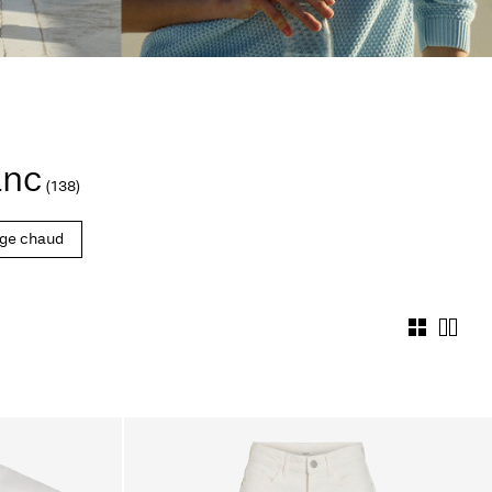
anc
(138)
ge chaud