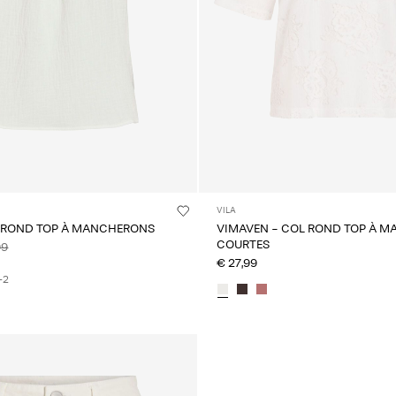
VILA
L ROND TOP À MANCHERONS
VIMAVEN - COL ROND TOP À 
COURTES
99
€ 27,99
+2