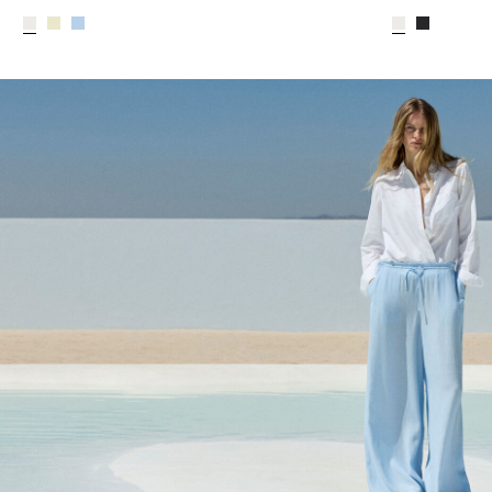
CE_colours_spot01_IMAGE_linked_spot01_wk20_15-05-2