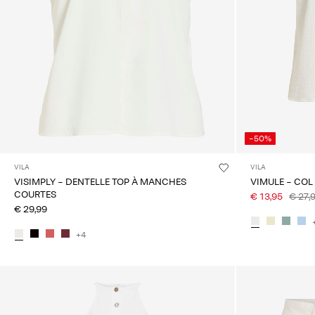
-50%
VILA
VILA
VISIMPLY - DENTELLE TOP À MANCHES
VIMULE - CO
COURTES
€ 13,95
€ 27,
€ 29,99
+4