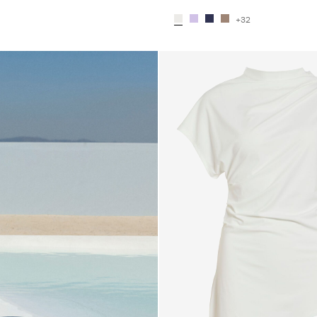
+32
6_blue