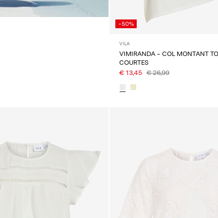
e
-50%
VILA
VIMIRANDA - COL MONTANT T
COURTES
€ 13,45
€ 26,99