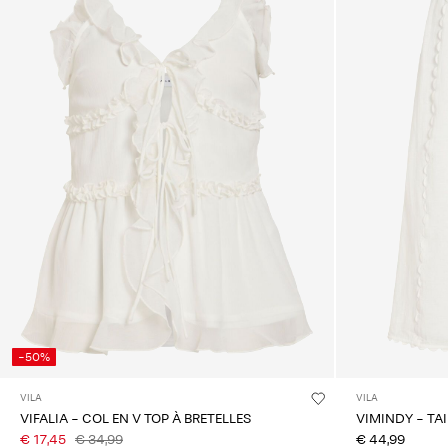
-50%
VILA
VILA
VIFALIA - COL EN V TOP À BRETELLES
VIMINDY - TA
€ 17,45
€ 34,99
€ 44,99