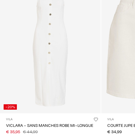
-20%
VILA
VILA
VICLARA - SANS MANCHES ROBE MI-LONGUE
COURTE JUPE 
€ 35,95
€ 44,99
€ 34,99