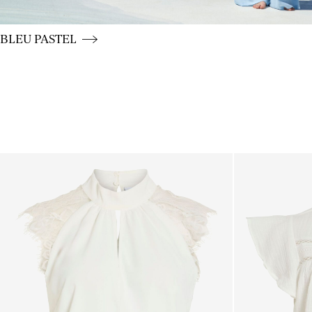
CE_colours_spot01_BUTTON_linked_wk20_15-05-26_blu
BLEU PASTEL