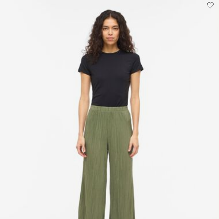
Collecte en point de retrait (MONDIALRELAY)
€ 4,95
élevée de 100 °C
Offerte à partir de
€ 69,90
Ne pas nettoyer à sec
Séchage par suspension à une corde
Options de livraison
Retour et échange