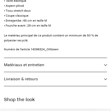
• Taille élastique
• Aspect plissé
• Tissu stretch doux
• Coupe classique
• Entrejambe : 65 cm en taille M
• Fourche avant : 29 cm en taille M
Le matériau principal de ce produit contient un minimum de 50 % de
polyester recyclé.
Numéro de l'article
14096324_OilGreen
Matériaux et entretien
Livraison & retours
Lavage en machine, demi-charge, essorage court à 30 °C
Livraison à domicile (Colissimo)
€ 5,95
Ne pas blanchir
Shop the look
Séchage en tambour interdit
Fer à repasser réglé sur une température basse. Température la plus