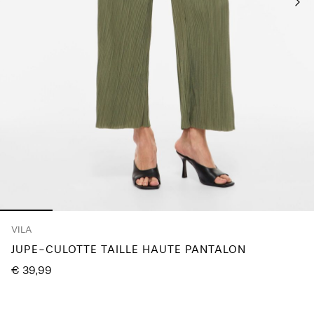
questions
?
À
propos
de
nous
France
/
français
VILA
JUPE-CULOTTE TAILLE HAUTE PANTALON
€ 39,99