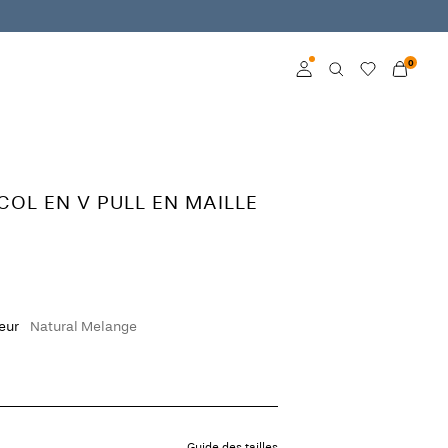
0
Connexion
Devenez membre
COL EN V PULL EN MAILLE
En savoir plus sur VILA
Club
leur
Natural Melange
Guide des tailles