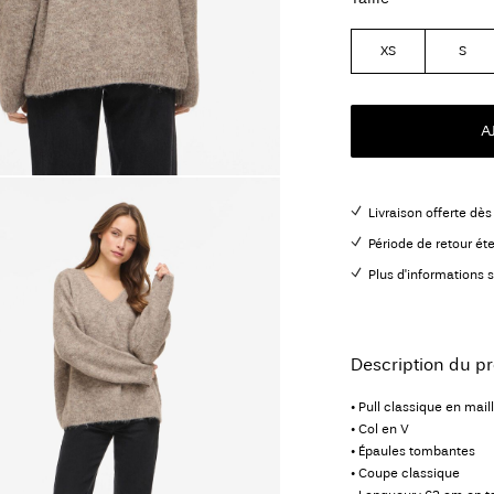
XS
S
A
Livraison offerte dè
Période de retour ét
Plus d'informations s
Description du pr
• Pull classique en mail
• Col en V
• Épaules tombantes
• Coupe classique