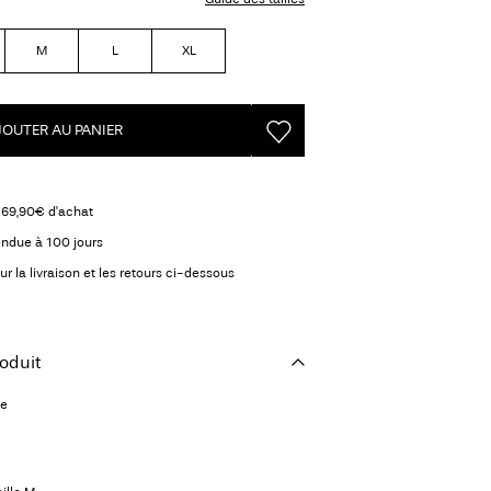
M
L
XL
JOUTER AU PANIER
s 69,90€ d'achat
endue à 100 jours
ur la livraison et les retours ci-dessous
oduit
le