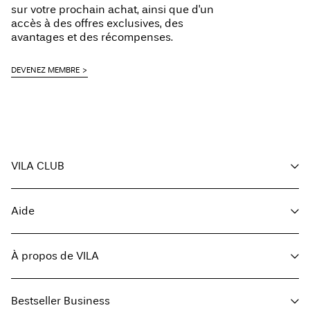
sur votre prochain achat, ainsi que d'un
accès à des offres exclusives, des
avantages et des récompenses.
DEVENEZ MEMBRE
VILA CLUB
Vos avantages
Aide
Devenir membre
Mon compte
Service client
Suivi des commandes
À propos de VILA
Solde de la carte-cadeau
FAQ
Retourner ici
À propos de nous
Options de livraison
Bestseller Business
Trouvez un magasin