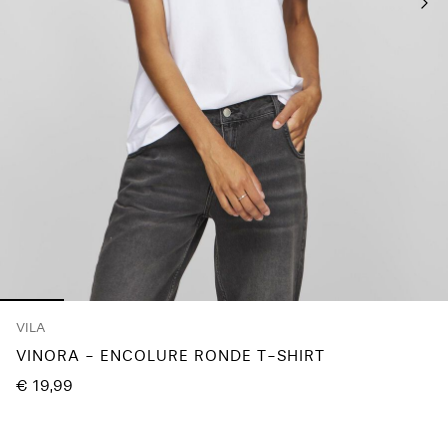
questions
?
À
propos
de
nous
France
/
français
VILA
VINORA - ENCOLURE RONDE T-SHIRT
€ 19,99