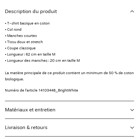
Description du produit
• T-shirt basique en coton
• Col rond
• Manches courtes
• Tissu doux et stretch
• Coupe classique
• Longueur : 62 cm en taille M
• Longueur des manches : 20 cm en taille M
La matière principale de ce produit contient un minimum de 50 % de coton
biologique.
Numéro de l'article
14103448_BrightWhite
Matériaux et entretien
Livraison & retours
Lavage en machine à 40°C maximum avec programme de lavage