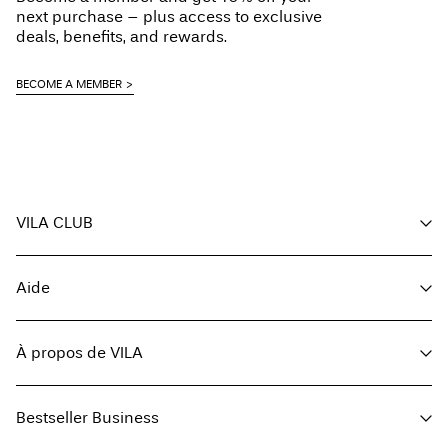
next purchase – plus access to exclusive
deals, benefits, and rewards.
BECOME A MEMBER
VILA CLUB
Vos avantages
Aide
Devenir membre
Mon compte
Service client
Suivi des commandes
À propos de VILA
Solde de la carte-cadeau
FAQ
Retourner ici
À propos de nous
Options de livraison
Bestseller Business
Trouvez un magasin
Guide de tailles