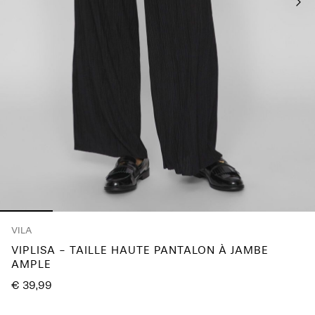
Any
questions?
About
Us
France
/
français
VILA
VIPLISA - TAILLE HAUTE PANTALON À JAMBE
AMPLE
€ 39,99