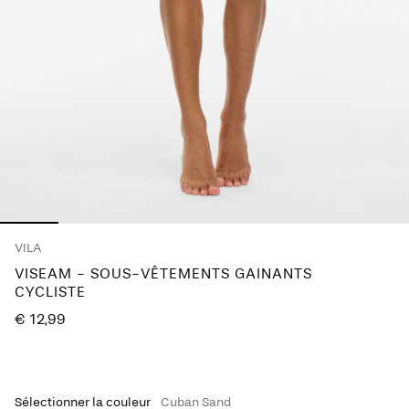
questions
?
À
propos
de
nous
France
/
français
VILA
VISEAM - SOUS-VÊTEMENTS GAINANTS
CYCLISTE
€ 12,99
Sélectionner la couleur
Cuban Sand