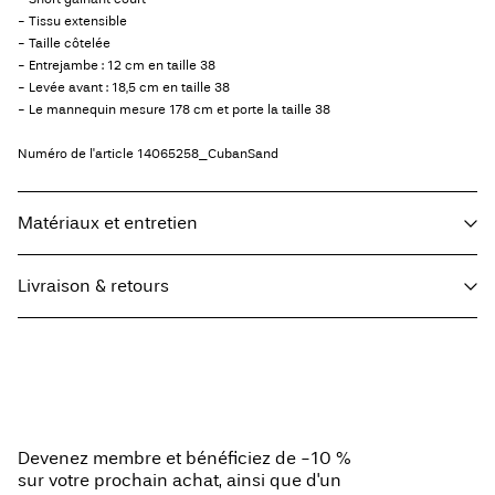
- Tissu extensible
- Taille côtelée
- Entrejambe : 12 cm en taille 38
- Levée avant : 18,5 cm en taille 38
- Le mannequin mesure 178 cm et porte la taille 38
Numéro de l'article
14065258_CubanSand
Matériaux et entretien
Livraison & retours
Lavage en machine à 40°C maximum avec programme de lavage
délicat
Livraison à domicile (Colissimo)
€ 5,95
Ne pas blanchir
Séchage en tambour interdit
Ne pas repasser
Collecte en point de retrait (MONDIALRELAY)
€ 4,95
Devenez membre et bénéficiez de -10 %
Ne pas nettoyer à sec
Offerte à partir de
€ 69,90
sur votre prochain achat, ainsi que d'un