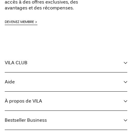
accès à des offres exclusives, des
avantages et des récompenses.
Options de livraison
DEVENEZ MEMBRE
Retour et échange
VILA CLUB
Vos avantages
Aide
Devenir membre
Mon compte
Service client
Suivi des commandes
À propos de VILA
Solde de la carte-cadeau
FAQ
Retourner ici
À propos de nous
Options de livraison
Bestseller Business
Trouvez un magasin
Guide de tailles
Presse