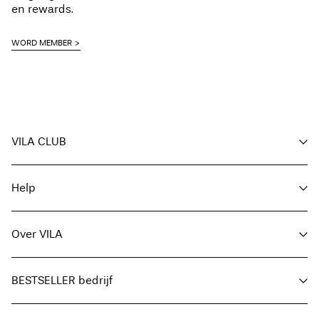
en rewards.
WORD MEMBER
VILA CLUB
Voordelen voor members
Help
Word member
Mijn account
Klantenservice
Bestelling volgen
Over VILA
Hier Retourneren
FAQ
Leveringsopties
Over ons
Maattabel
BESTSELLER bedrijf
Zoek je winkel
Algemene voorwaarden
Pers
Privacybeleid
Toegankelijkheidsverklaring