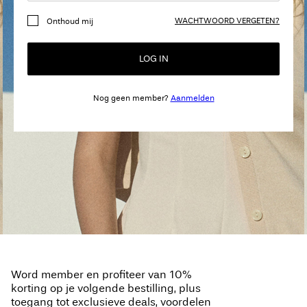
je
WACHTWOORD VERGETEN?
Onthoud mij
vragen?
Over
LOG IN
ons
Nog geen member?
Aanmelden
Nederland
/
Nederlands
Word member en profiteer van 10%
korting op je volgende bestilling, plus
toegang tot exclusieve deals, voordelen