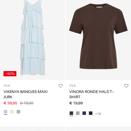
-50%
VILA
VILA
VIKENYA BANDJES MAXI
VINORA RONDE HALS T-
JURK
SHIRT
€ 39,95
€ 79,99
€ 19,99
+19