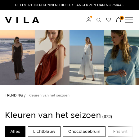
DE LEVERTIJDEN KUNNEN TIJDELIJK LANGER ZIJN DAN NORMAAL.
0
NIEUW
KLEDING
Inloggen
TRENDING
Word member
Kom meer te weten
SALE
over VILA Club
VILA CLUB
TRENDING
Kleuren van het seizoen
ROUGE EDIT
Kleuren van het seizoen
(372)
Inloggen
Alles
Lichtblauw
Chocoladebruin
Fris wit
Heb