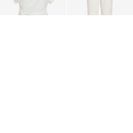
-50%
VILA
VILA
VIMIRANDA HOGE KRAAG
VIKELLY HIGH-WAIST
TOP MET KORTE MOUWEN
STRAIGHT FIT JEANS
€ 13,45
€ 26,99
€ 49,99
+9
CE_colours_spot03_IMAGE_linked_spot01_wk20_15-05-
26_white