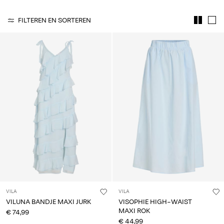
je
vragen?
FILTEREN EN SORTEREN
Over
ons
Nederland
/
Nederlands
VILA
VILA
VILUNA BANDJE MAXI JURK
VISOPHIE HIGH-WAIST
MAXI ROK
€ 74,99
€ 44,99