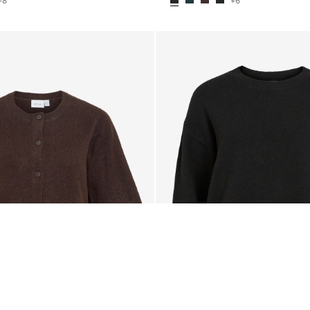
+8
+6