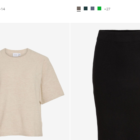
+14
+27