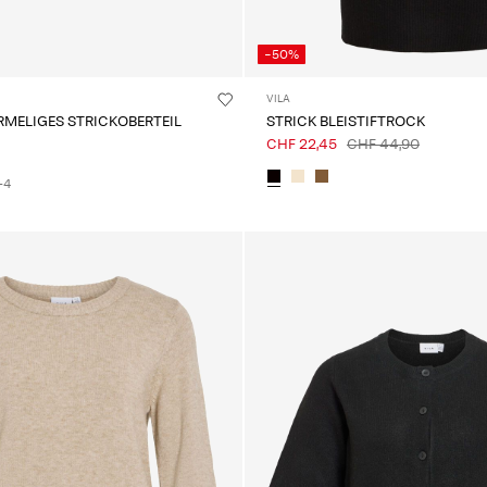
-50%
VILA
RMELIGES STRICKOBERTEIL
STRICK BLEISTIFTROCK
CHF 22,45
CHF 44,90
+4