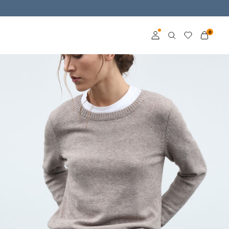
0
Log in
Become a member
Learn more about VILA
Club