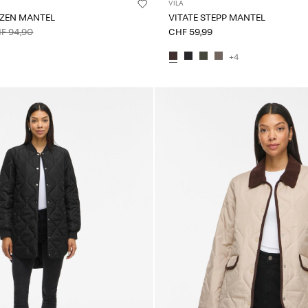
VILA
UZEN MANTEL
VITATE STEPP MANTEL
F 94,90
CHF 59,99
+4