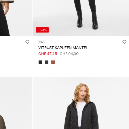
-50%
VILA
VITRUST KAPUZEN MANTEL
CHF 47,45
CHF 94,90