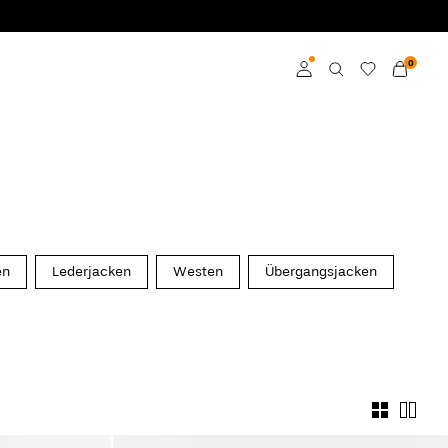
0
Anmelden
Mitglied werden
Mehr Infos zum VILA
Club
en
Lederjacken
Westen
Übergangsjacken