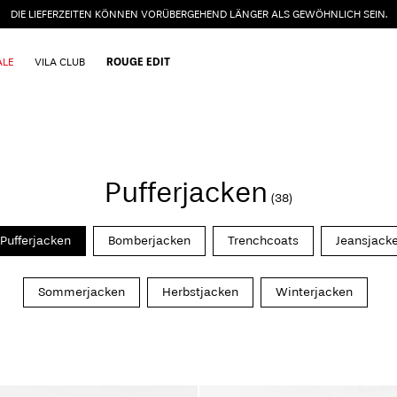
DIE LIEFERZEITEN KÖNNEN VORÜBERGEHEND LÄNGER ALS GEWÖHNLICH SEIN.
ALE
VILA CLUB
ROUGE EDIT
Pufferjacken
(38)
Pufferjacken
Bomberjacken
Trenchcoats
Jeansjack
Sommerjacken
Herbstjacken
Winterjacken