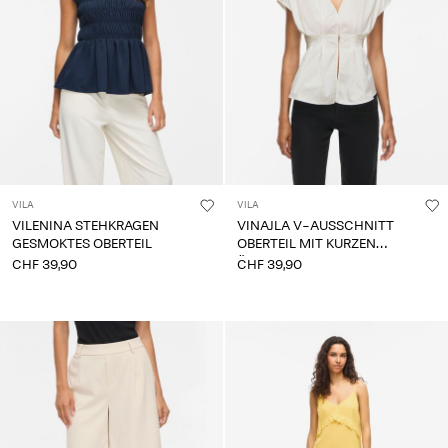
VILA
VILA
VILENINA STEHKRAGEN
VINAJLA V-AUSSCHNITT
GESMOKTES OBERTEIL
OBERTEIL MIT KURZEN
ÄRMELN
CHF 39,90
CHF 39,90