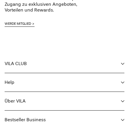
Zugang zu exklusiven Angeboten,
Vorteilen und Rewards.
WERDE MITGLIED
VILA CLUB
Deine Vorteile
Help
Mitglied werden
Mein Account
Kundenservice
Bestellung verfolgen
Über VILA
Hier zurückgeben
Häufig gestellte Fragen
Lieferoptionen
Über uns
Größentabelle
Bestseller Business
Store finden
Geschäftsbedingungen
Presse