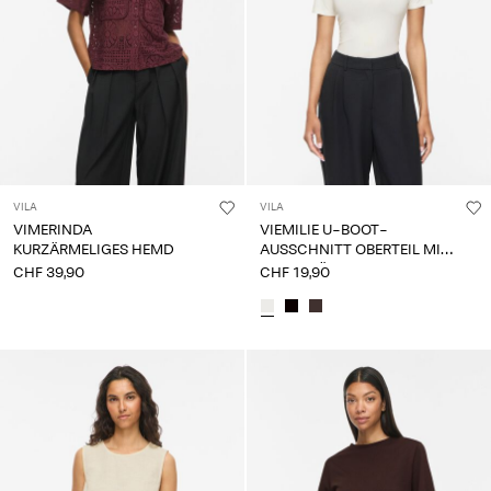
VILA
VILA
VIMERINDA
VIEMILIE U-BOOT-
KURZÄRMELIGES HEMD
AUSSCHNITT OBERTEIL MIT
KURZEN ÄRMELN
CHF 39,90
CHF 19,90