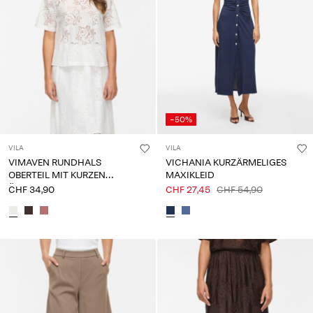
-50%
VILA
VILA
VIMAVEN RUNDHALS
VICHANIA KURZÄRMELIGES
OBERTEIL MIT KURZEN
MAXIKLEID
ÄRMELN
CHF 34,90
CHF 27,45
CHF 54,90