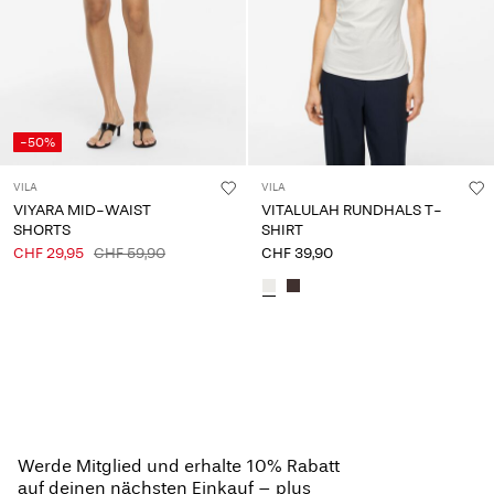
-50%
VILA
VILA
VIYARA MID-WAIST
VITALULAH RUNDHALS T-
SHORTS
SHIRT
CHF 29,95
CHF 59,90
CHF 39,90
Du hast 24 von 132 Artikeln angesehen.
Mehr laden
Werde Mitglied und erhalte 10% Rabatt
auf deinen nächsten Einkauf – plus