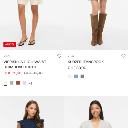
-50%
VILA
VILA
VIPRISILLA HIGH WAIST
KURZER JEANSROCK
BERMUDASHORTS
CHF 39,90
CHF 19,95
CHF 39,90
+1