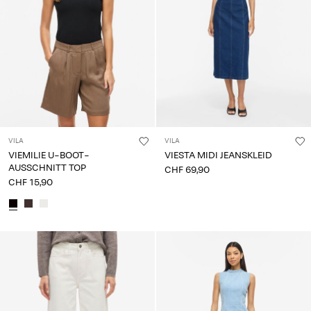
du
Fragen?
Über
uns
Schweiz
/
Deutsch
VILA
VILA
VIEMILIE U-BOOT-
VIESTA MIDI JEANSKLEID
AUSSCHNITT TOP
CHF 69,90
CHF 15,90