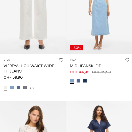
-50%
VILA
VILA
VIFREYA HIGH WAIST WIDE
MIDI JEANSKLEID
FIT JEANS
CHF 44,95
CHF 89,90
CHF 59,90
+6