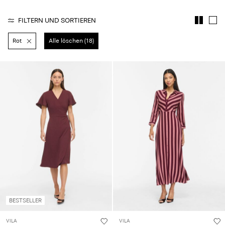
du
Fragen?
FILTERN UND SORTIEREN
Über
Rot
Alle löschen (18)
uns
Deutschland
/
Deutsch
BESTSELLER
VILA
VILA