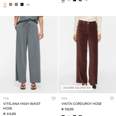
+2
+9
UNSERE NEUHEITEN
VILA
VILA
VITELANA HIGH WAIST
VIKITA CORDUROY HOSE
HOSE
€ 59,99
€ 44,99