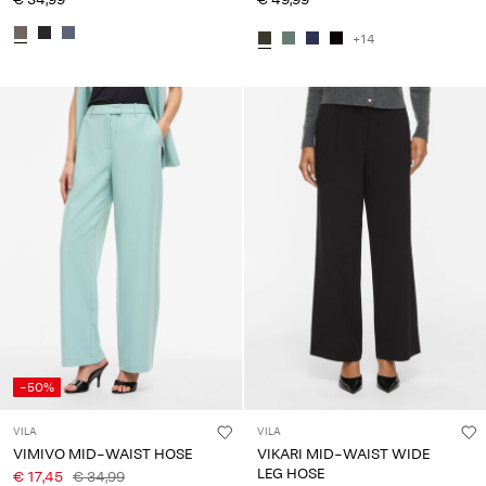
+14
-50%
VILA
VILA
VIMIVO MID-WAIST HOSE
VIKARI MID-WAIST WIDE
LEG HOSE
€ 17,45
€ 34,99