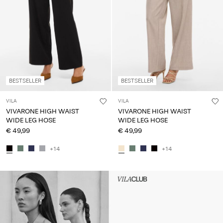
du
Fragen?
Über
uns
Deutschland
BESTSELLER
BESTSELLER
/
Deutsch
VILA
VILA
VIVARONE HIGH WAIST
VIVARONE HIGH WAIST
WIDE LEG HOSE
WIDE LEG HOSE
€ 49,99
€ 49,99
+14
+14
Intet indhold
HEADER_TXT_CTA_ACCESS_S
up_spring26