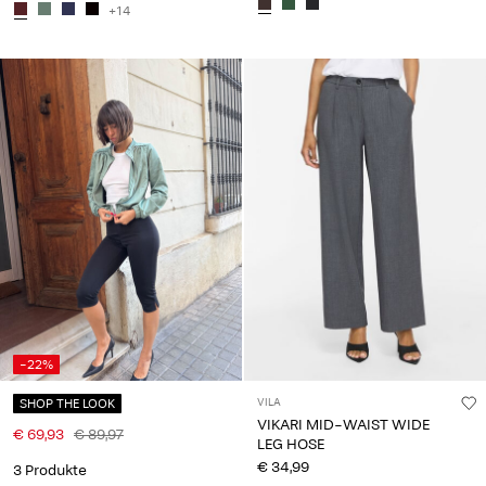
+14
-22%
SHOP THE LOOK
VILA
VIKARI MID-WAIST WIDE
€ 69,93
€ 89,97
LEG HOSE
€ 34,99
3 Produkte