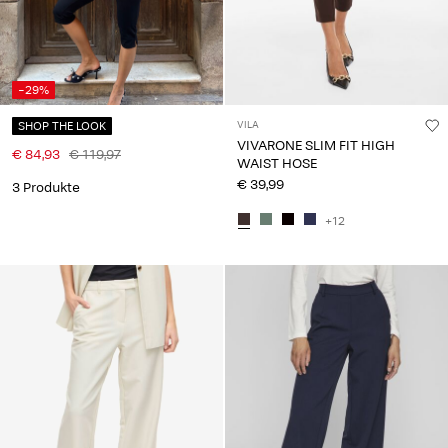
-29%
SHOP THE LOOK
VILA
VIVARONE SLIM FIT HIGH
€ 84,93
€ 119,97
WAIST HOSE
€ 39,99
3 Produkte
+12