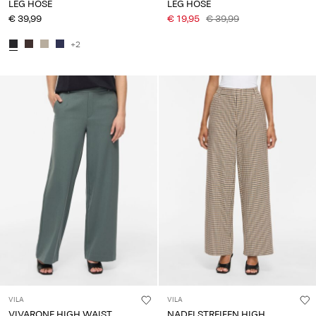
LEG HOSE
LEG HOSE
€ 39,99
€ 19,95
€ 39,99
+2
VILA
VILA
VIVARONE HIGH WAIST
NADELSTREIFEN HIGH