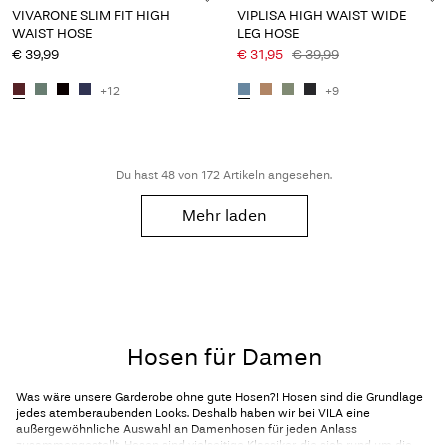
VIVARONE SLIM FIT HIGH
VIPLISA HIGH WAIST WIDE
WAIST HOSE
LEG HOSE
€ 39,99
€ 31,95
€ 39,99
+12
+9
Du hast 48 von 172 Artikeln angesehen.
Mehr laden
Hosen für Damen
Was wäre unsere Garderobe ohne gute Hosen?! Hosen sind die Grundlage
jedes atemberaubenden Looks. Deshalb haben wir bei VILA eine
außergewöhnliche Auswahl an Damenhosen für jeden Anlass
zusammengestellt. Hosen sind vielseitige Klassiker, die sich rund um die