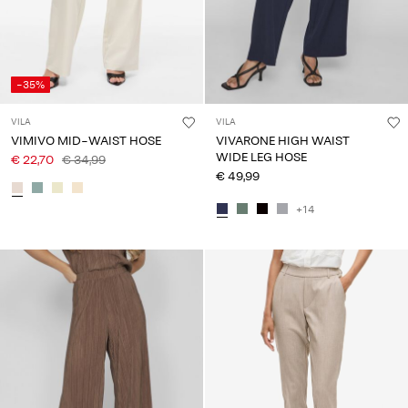
-35%
VILA
VILA
VIMIVO MID-WAIST HOSE
VIVARONE HIGH WAIST
WIDE LEG HOSE
€ 22,70
€ 34,99
€ 49,99
+14