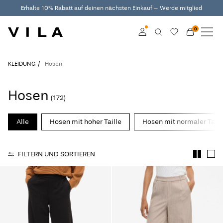
Erhalte 10% Rabatt auf deinen nächsten Einkauf – Werde mitglied
0
NEUHEITEN
KLEIDUNG
Anmelden
KLEIDUNG
Hosen
TRENDING
Mitglied werden
Hosen
(172)
Mehr Infos zum VILA
SALE
Club
Alle
Hosen mit hoher Taille
Hosen mit normaler Taill
VILA CLUB
FILTERN UND SORTIEREN
ROUGE EDIT
Anmelden
Hast