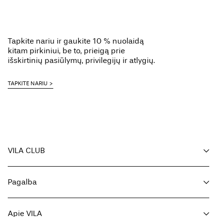
questions?
About
Us
Tapkite nariu ir gaukite 10 % nuolaidą
kitam pirkiniui, be to, prieigą prie
išskirtinių pasiūlymų, privilegijų ir atlygių.
Lietuva
/
TAPKITE NARIU
lietuvių
VILA CLUB
Jūsų privalumai
Pagalba
Tapkite nariu
Mano paskyra
Klientų aptarnavimas
Užsakymo sekimas
Apie VILA
Grįžti čia