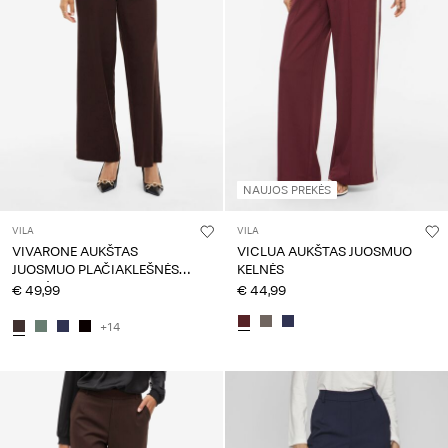
NAUJOS PREKĖS
VILA
VILA
VIVARONE AUKŠTAS
VICLUA AUKŠTAS JUOSMUO
JUOSMUO PLAČIAKLEŠNĖS
KELNĖS
KELNĖS
€ 49,99
€ 44,99
+14