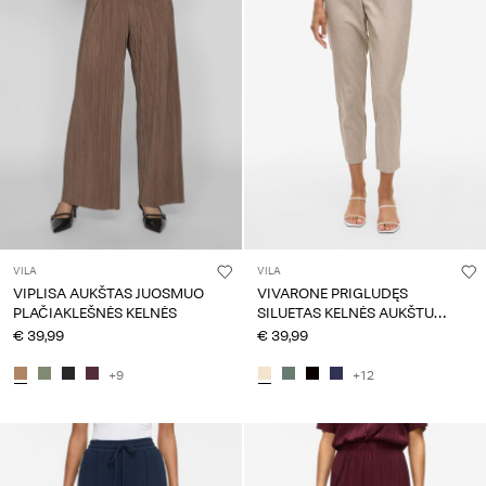
VILA
VILA
VIPLISA AUKŠTAS JUOSMUO
VIVARONE PRIGLUDĘS
PLAČIAKLEŠNĖS KELNĖS
SILUETAS KELNĖS AUKŠTU
JUOSMENIU
€ 39,99
€ 39,99
+9
+12