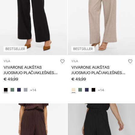
questions?
About
Us
Lietuva
/
BESTSELLER
BESTSELLER
lietuvių
VILA
VILA
VIVARONE AUKŠTAS
VIVARONE AUKŠTAS
JUOSMUO PLAČIAKLEŠNĖS
JUOSMUO PLAČIAKLEŠNĖS
KELNĖS
KELNĖS
€ 49,99
€ 49,99
+14
+14