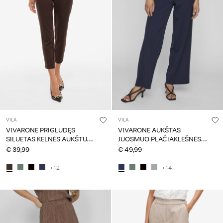
VILA
VILA
VIVARONE PRIGLUDĘS
VIVARONE AUKŠTAS
SILUETAS KELNĖS AUKŠTU
JUOSMUO PLAČIAKLEŠNĖS
JUOSMENIU
KELNĖS
€ 39,99
€ 49,99
+12
+14