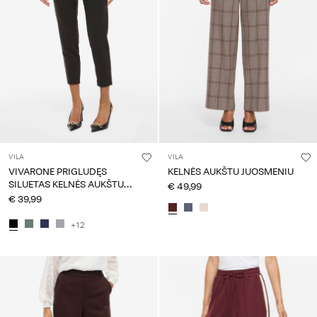
VILA
VILA
VIVARONE PRIGLUDĘS
KELNĖS AUKŠTU JUOSMENIU
SILUETAS KELNĖS AUKŠTU
€ 49,99
JUOSMENIU
€ 39,99
+12