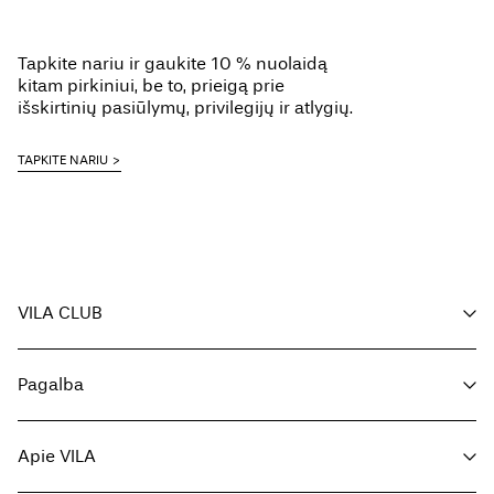
Tapkite nariu ir gaukite 10 % nuolaidą
kitam pirkiniui, be to, prieigą prie
išskirtinių pasiūlymų, privilegijų ir atlygių.
TAPKITE NARIU
VILA CLUB
Jūsų privalumai
Pagalba
Tapkite nariu
Mano paskyra
Klientų aptarnavimas
Užsakymo sekimas
Apie VILA
Grįžti čia
DUK
Pristatymo būdai