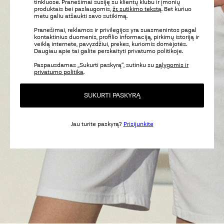
tinkluose. Pranešimai susiję su klientų klubu ir įmonių
produktais bei paslaugomis,
žr. sutikimo tekstą
. Bet kuriuo
metu galiu atšaukti savo sutikimą.
Pranešimai, reklamos ir privilegijos yra suasmenintos pagal
kontaktinius duomenis, profilio informaciją, pirkimų istoriją ir
veiklą internete, pavyzdžiui, prekes, kuriomis domėjotės.
Daugiau apie tai galite perskaityti privatumo politikoje.
Paspausdamas „Sukurti paskyrą“, sutinku su
sąlygomis ir
privatumo politika
.
SUKURTI PASKYRĄ
Jau turite paskyrą?
Prisijunkite