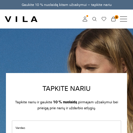
Gaukite 10 % nuolaidą kitam užsakymui – tapkite nariu
0
NAUJAUSIA KOLEKCIJA
DRABUŽIAI
Prisijunkite
TENDENCIJOS
Become a member
Learn more about VILA
IŠPARDAVIMAS
Club
VILA CLUB
TAPKITE NARIU
ROUGE EDIT
Tapkite nariu ir gaukite
10 % nuolaidą
pirmajam užsakymui bei
prieigą prie narių ir uždarbio atlygių.
Prisijunkite
Vardas
Any