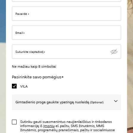
questions?
Pavardė *
About
Us
Email*
Lietuva
/
Sukurkite slaptažodį*
lietuvių
Ne mažiau kaip 8 simboliai
Pasirinkite savo pomėgius*
VILA
Gimtadienio proga gaukite ypatingą nuolaidą
(Optional)
Birthday
Sutinku gauti suasmenintus naujienlaiškius ir rinkodaros
informaciją iš
Įmonių
el. paštu, SMS žinutėmis, MMS
žinutėmis, programėlių pranešimais, paštu ir socialiniuose