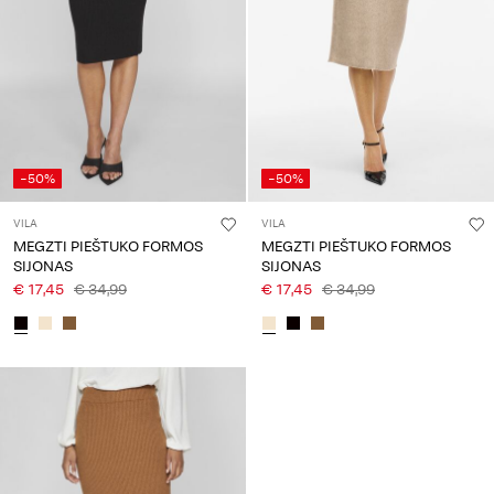
Any
questions?
About
Us
Lietuva
-50%
-50%
/
lietuvių
VILA
VILA
MEGZTI PIEŠTUKO FORMOS
MEGZTI PIEŠTUKO FORMOS
SIJONAS
SIJONAS
€ 17,45
€ 34,99
€ 17,45
€ 34,99