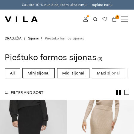
Gaukite 10 % nuolaidą kitam užsakymui – tapkite nariu
0
NAUJAUSIA KOLEKCIJA
DRABUŽIAI
Log in
DRABUŽIAI
Sijonai
Pieštuko formos sijonas
TENDENCIJOS
Become a member
Pieštuko formos sijonas
(3)
Learn more about VILA
IŠPARDAVIMAS
Club
All
Mini sijonai
Midi sijonai
Maxi sijonai
VILA CLUB
FILTER AND SORT
ROUGE EDIT
Log
in