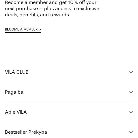
Become a member and get 10% off your
next purchase – plus access to exclusive
deals, benefits, and rewards.
BECOME A MEMBER
VILA CLUB
Jūsų privalumai
Pagalba
Tapkite nariu
Mano paskyra
Klientų aptarnavimas
Užsakymo sekimas
Apie VILA
Grįžti čia
DUK
Pristatymo būdai
Apie mus
Dydžių lentelė
Bestseller Prekyba
Raskite parduotuvę