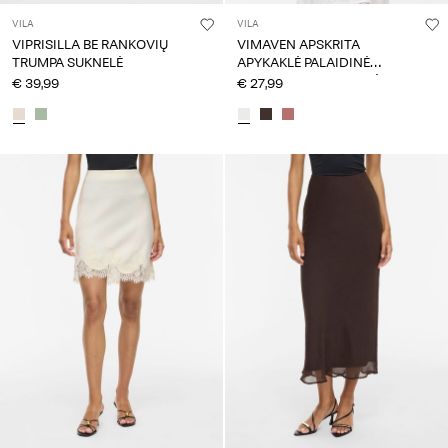
VILA
VILA
VIPRISILLA BE RANKOVIŲ
VIMAVEN APSKRITA
TRUMPA SUKNELĖ
APYKAKLĖ PALAIDINĖ
TRUMPOMIS RANKOVĖMIS
€ 39,99
€ 27,99