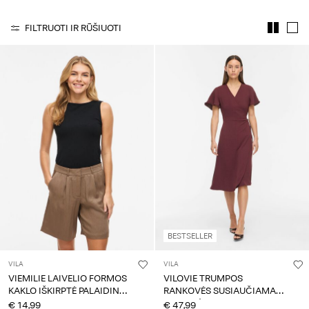
questions?
FILTRUOTI IR RŪŠIUOTI
About
Us
Lietuva
/
lietuvių
BESTSELLER
VILA
VILA
VIEMILIE LAIVELIO FORMOS
VILOVIE TRUMPOS
KAKLO IŠKIRPTĖ PALAIDINĖ
RANKOVĖS SUSIAUČIAMA
BE RANKOVIŲ
SUKNELĖ
€ 14,99
€ 47,99