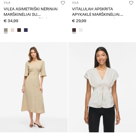
VILA
VILA
VILEA ASIMETRIŠKI NĖRINIAI
VITALULAH APSKRITA
MARŠKINĖLIAI SU
APYKAKLĖ MARŠKINĖLIAI
SIAUROMIS PETNEŠĖLĖMIS
TRUMPOMIS RANKOVĖMIS
€ 34,99
€ 29,99