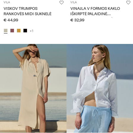
VILA
VILA
VISKOV TRUMPOS
VINAJLA V FORMOS KAKLO
RANKOVĖS MIDI SUKNELĖ
IŠKIRPTĖ PALAIDINĖ
TRUMPOMIS RANKOVĖMIS
€ 44,99
€ 32,99
+1
CE_spot03_IMAGE_linked_wk20_15-05-26_silhouttes