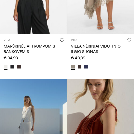
VILA
VILA
MARŠKINĖLIAI TRUMPOMIS
VILEA NĖRINIAI VIDUTINIO
RANKOVĖMIS
ILGIO SIJONAS
€ 34,99
€ 49,99
CE_spot02_IMAGE_linked_wk20_15-05-26_colours