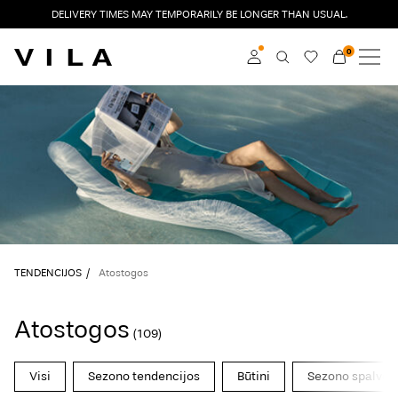
DELIVERY TIMES MAY TEMPORARILY BE LONGER THAN USUAL.
0
NAUJAUSIA KOLEKCIJA
DRABUŽIAI
Prisijunkite
TENDENCIJOS
Become a member
Learn more about VILA
IŠPARDAVIMAS
Club
VILA CLUB
TENDENCIJOS
Atostogos
ROUGE EDIT
Atostogos
(109)
Prisijunkite
Visi
Sezono tendencijos
Būtini
Sezono spalvos
Any