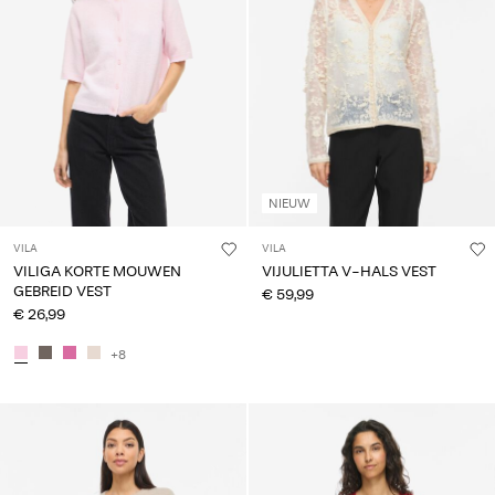
NIEUW
VILA
VILA
VILIGA KORTE MOUWEN
VIJULIETTA V-HALS VEST
GEBREID VEST
€ 59,99
€ 26,99
+8