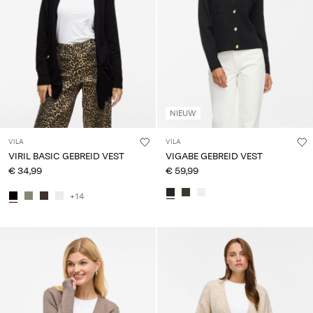
je
vragen?
Over
ons
Nederland
NIEUW
/
Nederlands
VILA
VILA
VIRIL BASIC GEBREID VEST
VIGABE GEBREID VEST
€ 34,99
€ 59,99
+14