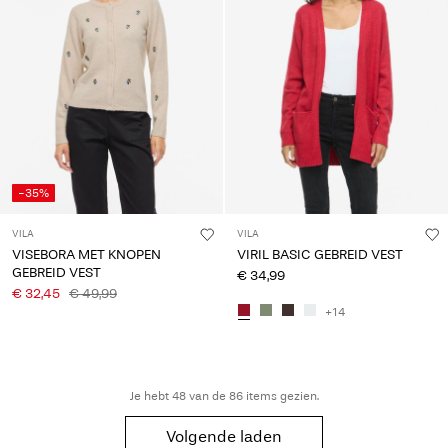
-35%
VILA
VILA
VISEBORA MET KNOPEN
VIRIL BASIC GEBREID VEST
GEBREID VEST
€ 34,99
€ 32,45
€ 49,99
+14
Je hebt 48 van de 86 items gezien.
Volgende laden