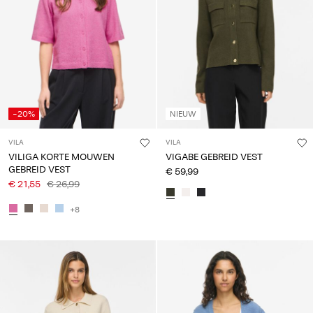
-20%
NIEUW
VILA
VILA
VILIGA KORTE MOUWEN
VIGABE GEBREID VEST
GEBREID VEST
€ 59,99
€ 21,55
€ 26,99
+8