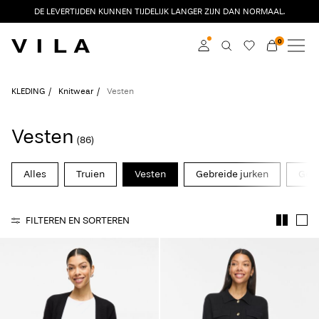
DE LEVERTIJDEN KUNNEN TIJDELIJK LANGER ZIJN DAN NORMAAL.
0
NIEUW
KLEDING
Inloggen
KLEDING
Knitwear
Vesten
TRENDING
Word member
Vesten
(86)
Kom meer te weten
SALE
over VILA Club
Alles
Truien
Vesten
Gebreide jurken
Gebr
VILA CLUB
FILTEREN EN SORTEREN
ROUGE EDIT
Inloggen
Heb