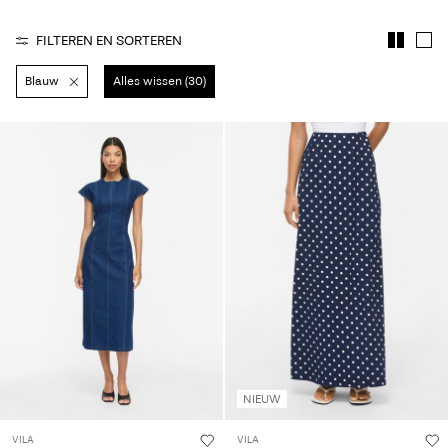
je
vragen?
FILTEREN EN SORTEREN
Over
Blauw
Alles wissen (30)
ons
Nederland
/
Nederlands
NIEUW
VILA
VILA