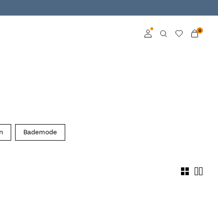
0
Anmelden
Mitglied werden
Mehr Infos zum VILA
Club
n
Bademode