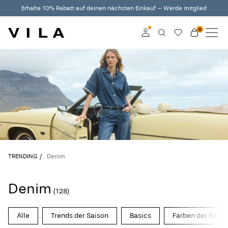
Erhalte 10% Rabatt auf deinen nächsten Einkauf – Werde mitglied
0
NEUHEITEN
KLEIDUNG
Anmelden
TRENDING
Mitglied werden
Mehr Infos zum VILA
SALE
Club
VILA CLUB
TRENDING
Denim
ROUGE EDIT
Denim
(128)
Anmelden
Alle
Trends der Saison
Basics
Farben der Saiso
Hast