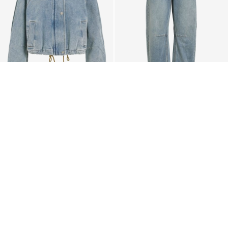
PREMIUM
PREMIUM
UNSERE NEUHEITEN
UNSERE NEUHEITEN
ROUGE EDIT
ROUGE EDIT
DENIM BOMBERJACKE
MID-WAIST WIDE FIT JEANS
€ 99,99
€ 79,99