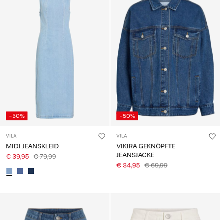
-50%
-50%
VILA
VILA
MIDI JEANSKLEID
VIKIRA GEKNÖPFTE
JEANSJACKE
€ 39,95
€ 79,99
€ 34,95
€ 69,99