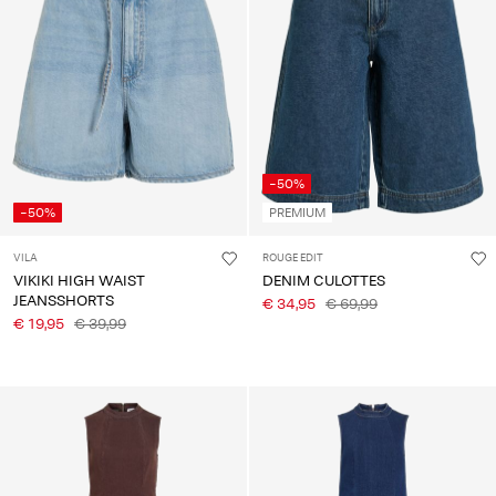
-50%
-50%
PREMIUM
VILA
ROUGE EDIT
VIKIKI HIGH WAIST
DENIM CULOTTES
JEANSSHORTS
€ 34,95
€ 69,99
€ 19,95
€ 39,99