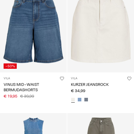
-50%
VILA
VILA
VINUS MID-WAIST
KURZER JEANSROCK
BERMUDASHORTS
€ 34,99
€ 19,95
€ 39,99