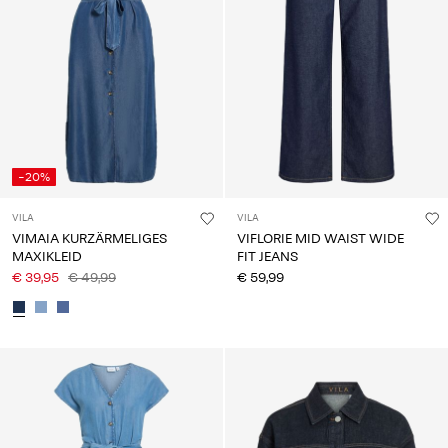
-20%
VILA
VILA
VIMAIA KURZÄRMELIGES
VIFLORIE MID WAIST WIDE
MAXIKLEID
FIT JEANS
€ 39,95
€ 49,99
€ 59,99