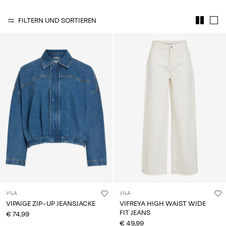
du
Fragen?
FILTERN UND SORTIEREN
Über
uns
Österreich
/
Deutsch
VILA
VILA
VIPAIGE ZIP-UP JEANSJACKE
VIFREYA HIGH WAIST WIDE
FIT JEANS
€ 74,99
€ 49,99