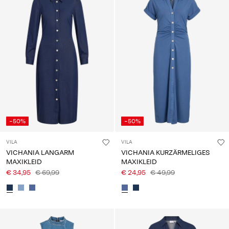
-50%
-50%
VILA
VILA
VICHANIA LANGARM
VICHANIA KURZÄRMELIGES
MAXIKLEID
MAXIKLEID
€ 34,95
€ 69,99
€ 24,95
€ 49,99