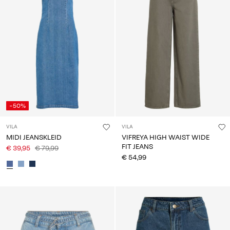
-50%
VILA
VILA
MIDI JEANSKLEID
VIFREYA HIGH WAIST WIDE
FIT JEANS
€ 39,95
€ 79,99
€ 54,99