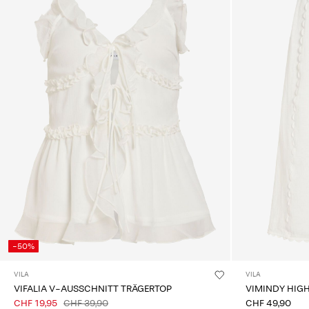
-50%
VILA
VILA
VIFALIA V-AUSSCHNITT TRÄGERTOP
VIMINDY HIG
CHF 19,95
CHF 39,90
CHF 49,90