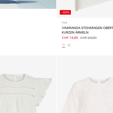
e
-50%
VILA
VIMIRANDA STEHKRAGEN OBERT
KURZEN ÄRMELN
CHF 14,95
CHF 29,90