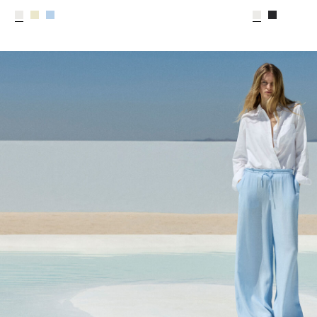
CE_colours_spot01_IMAGE_linked_spot01_wk20_15-05-2