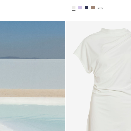
+32
6_blue