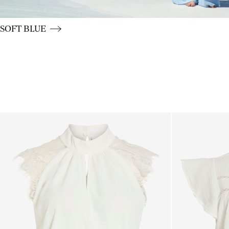
CE_colours_spot01_BUTTON_linked_wk20_15-05-26_blu
SOFT BLUE