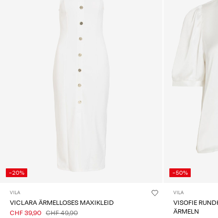
-20%
-50%
VILA
VILA
VICLARA ÄRMELLOSES MAXIKLEID
VISOFIE RUND
ÄRMELN
CHF 39,90
CHF 49,90