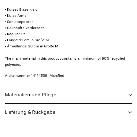
• Kurzes Blazerkleid
• Kurze Ärmel
• Schulterpolster
• Geknöpfte Vorderseite
• Regular Fit
• Länge: 92 cm in Größe M
• Ärmellänge: 20 cm in Größe M
The main material in this product contains a minimum of 50% recycled
polyester.
Artikelnummer
14114539_MarsRed
Materialien und Pflege
Lieferung & Rückgabe
Maschinenwäsche, halbvoll, kurzer Schleudergang bei 30 °C
Nicht bleichen
Lieferung nach Hause (SwissPost Economy)
CHF 5,95
Nicht im Wäschetrockner trocknen