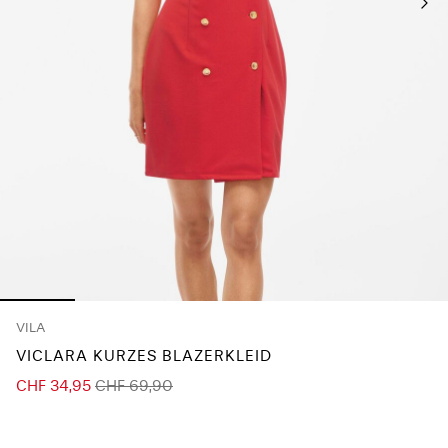
Any
questions?
About
Us
Schweiz
/
Deutsch
VILA
VICLARA KURZES BLAZERKLEID
CHF 34,95
CHF 69,90