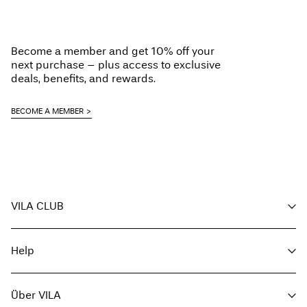
Free from
CHF 99,90
Bügeln mit niedriger Temperatur. Max. Temperatur: 100 °C
Trockenreinigung (jedes Lösungsmittel)
Become a member and get 10% off your
Hängend trocknen
next purchase – plus access to exclusive
Lieferung nach Hause (SwissPost Priority)
CHF 6,95
deals, benefits, and rewards.
Free from
CHF 99,90
BECOME A MEMBER
Lieferoptionen
VILA CLUB
Deine Vorteile
Rückgabe & Umtausch
Help
Mitglied werden
Mein Account
Kundenservice
Bestellung verfolgen
Über VILA
Hier zurückgeben