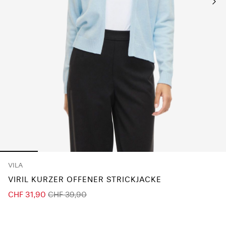
du
Fragen?
Über
uns
Schweiz
/
Deutsch
VILA
VIRIL KURZER OFFENER STRICKJACKE
CHF 31,90
CHF 39,90