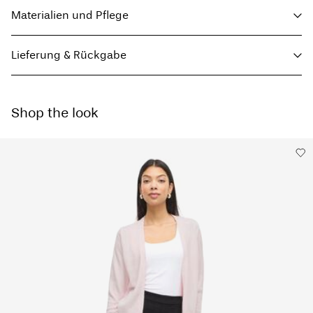
Materialien und Pflege
Lieferung & Rückgabe
Maschinenwäsche, halbvoll, kurzer Schleudergang bei 30 °C
Nicht bleichen
Lieferung nach Hause (SwissPost Economy)
CHF 5,95
Nicht im Wäschetrockner trocknen
Shop the look
Ab
CHF 99,90
kostenlos
Bügeln mit niedriger Temperatur. Max. Temperatur: 100 °C
Nicht chemisch reinigen
Liegend trocknen
Lieferung nach Hause (SwissPost Priority)
CHF 6,95
Ab
CHF 99,90
kostenlos
Lieferoptionen