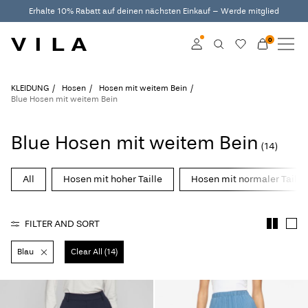
Erhalte 10% Rabatt auf deinen nächsten Einkauf – Werde mitglied
0
NEUHEITEN
KLEIDUNG
Log in
KLEIDUNG
Hosen
Hosen mit weitem Bein
Blue Hosen mit weitem Bein
TRENDING
Become a member
Blue Hosen mit weitem Bein
Learn more about VILA
(14)
SALE
Club
All
Hosen mit hoher Taille
Hosen mit normaler Taille
VILA CLUB
ROUGE EDIT
FILTER AND SORT
Blau
Clear All (14)
Log
in