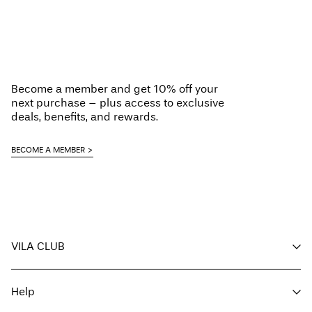
Become a member and get 10% off your
next purchase – plus access to exclusive
deals, benefits, and rewards.
BECOME A MEMBER
VILA CLUB
Deine Vorteile
Help
Mitglied werden