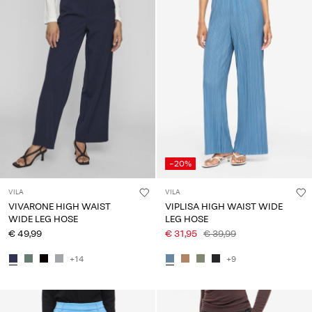
Any
questions?
About
Us
Deutschland
/
Deutsch
-20%
VILA
VILA
VIVARONE HIGH WAIST
VIPLISA HIGH WAIST WIDE
WIDE LEG HOSE
LEG HOSE
€ 49,99
€ 31,95
€ 39,99
+14
+9