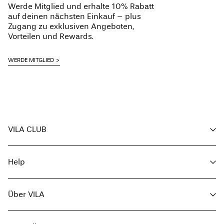
Werde Mitglied und erhalte 10% Rabatt
auf deinen nächsten Einkauf – plus
Zugang zu exklusiven Angeboten,
Vorteilen und Rewards.
WERDE MITGLIED
VILA CLUB
Deine Vorteile
Help
Mitglied werden
Mein Account
Kundenservice
Bestellung verfolgen
Über VILA
Hier zurückgeben
Häufig gestellte Fragen
Lieferoptionen
Über uns