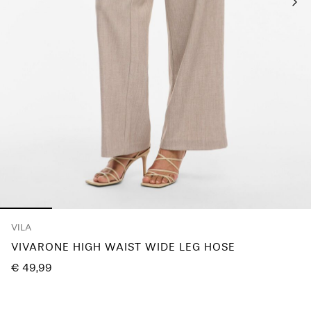
du
Fragen?
Über
uns
Deutschland
/
Deutsch
VILA
VIVARONE HIGH WAIST WIDE LEG HOSE
€ 49,99