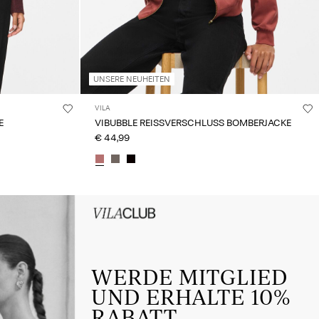
UNSERE NEUHEITEN
VILA
E
VIBUBBLE REISSVERSCHLUSS BOMBERJACKE
€ 44,99
HEADER_TXT_CTA_ACCESS_Sign-
up_spring26
WERDE MITGLIED
UND ERHALTE 10%
RABATT