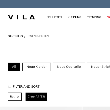
NEUHEITEN
KLEIDUNG
TRENDING
S
NEUHEITEN
Red NEUHEITEN
All
Neue Kleider
Neue Oberteile
Neuer Stric
FILTER AND SORT
Rot
Clear All (33)