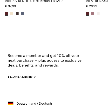
VIKERRY RUNDHALS STRICKPULLOVER
VIEMI KURZAR
€ 37,99
€ 26,99
Become a member and get 10% off your
next purchase – plus access to exclusive
deals, benefits, and rewards.
BECOME A MEMBER
Deutschland / Deutsch