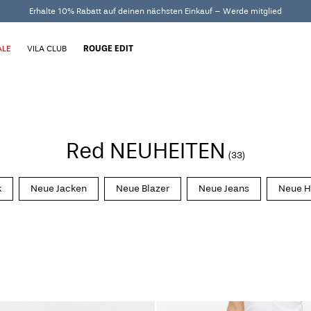
Erhalte 10% Rabatt auf deinen nächsten Einkauf – Werde mitglied
ALE
VILA CLUB
ROUGE EDIT
Red NEUHEITEN
(33)
k
Neue Jacken
Neue Blazer
Neue Jeans
Neue H