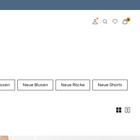
0
Log in
Become a member
Learn more about VILA
Club
osen
Neue Blusen
Neue Röcke
Neue Shorts