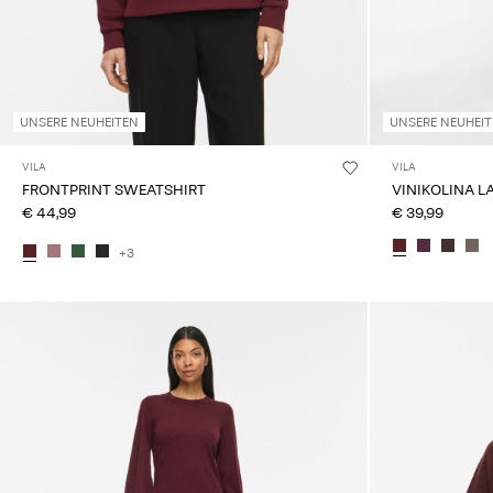
UNSERE NEUHEITEN
UNSERE NEUHEI
VILA
VILA
FRONTPRINT SWEATSHIRT
VINIKOLINA L
€ 44,99
€ 39,99
+3