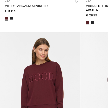
VILA
VILA
VIELLY LANGARM MINIKLEID
VIRIKKE STEH
ÄRMELN
€ 39,99
€ 29,99