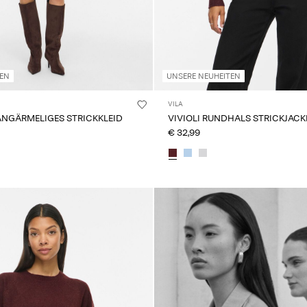
TEN
UNSERE NEUHEITEN
VILA
ANGÄRMELIGES STRICKKLEID
VIVIOLI RUNDHALS STRICKJACK
€ 32,99
Intet indhold