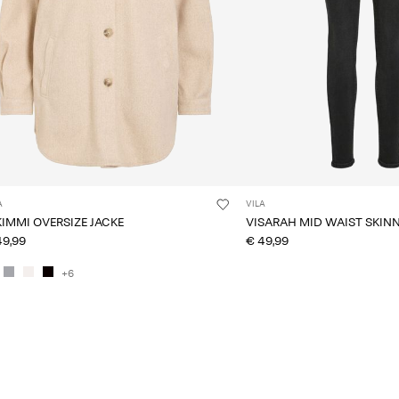
A
VILA
KIMMI OVERSIZE JACKE
VISARAH MID WAIST SKINN
49,99
€ 49,99
+6