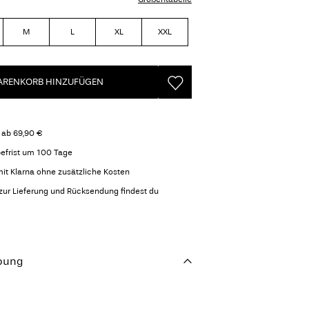
M
L
XL
XXL
RENKORB HINZUFÜGEN
 ab 69,90 €
efrist um 100 Tage
it Klarna ohne zusätzliche Kosten
zur Lieferung und Rücksendung findest du
bung