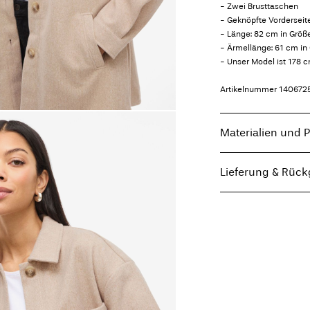
- Zwei Brusttaschen
- Geknöpfte Vorderseit
- Länge: 82 cm in Größ
- Ärmellänge: 61 cm in
- Unser Model ist 178 
Artikelnummer
140672
Materialien und P
Lieferung & Rüc
Maschinenwäsche,
Lieferung nach Hause 
Nicht bleichen
Nicht im Wäschet
Ab
€ 69,90
kostenlos
Bügeln mit niedri
Nicht chemisch r
Abholung am Servicep
Hängend trockne