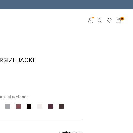
0
Anmelden
Mitglied werden
RSIZE JACKE
Mehr Infos zum VILA
Club
atural Melange
Größentabelle