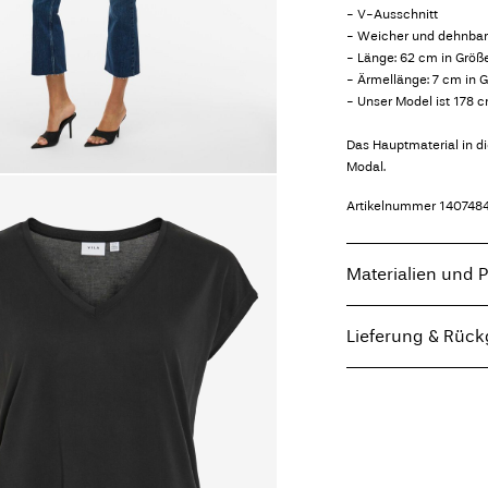
- V-Ausschnitt
- Weicher und dehnbare
- Länge: 62 cm in Größ
- Ärmellänge: 7 cm in 
- Unser Model ist 178 
Das Hauptmaterial in 
Modal.
Artikelnummer
140748
Materialien und P
Lieferung & Rüc
Maschinenwäsche,
Nicht bleichen
Lieferung nach Hause 
Nicht im Wäschet
Ab
€ 69,90
kostenlos
Bügeln mit niedri
Nicht chemisch r