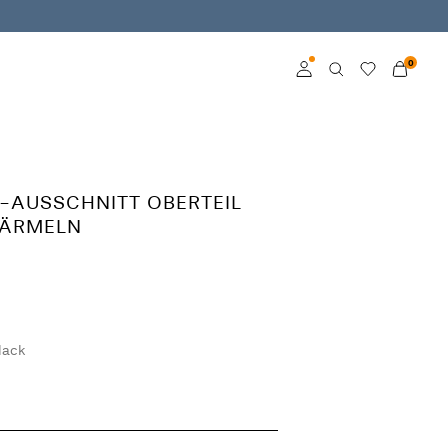
0
Anmelden
Mitglied werden
-AUSSCHNITT OBERTEIL
Mehr Infos zum VILA
 ÄRMELN
Club
lack