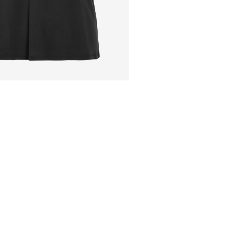
Hängend trockne
Abholung am Servicep
Ab
€ 69,90
kostenlos