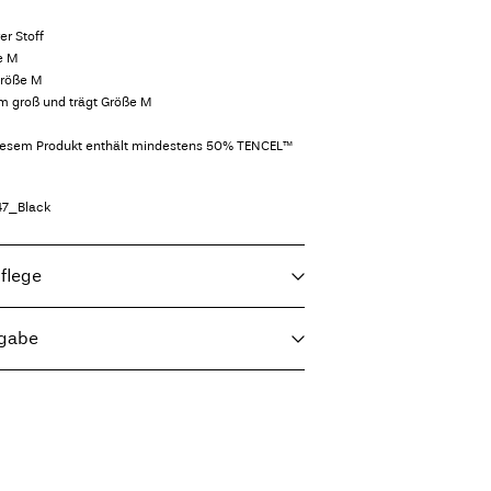
r Stoff
e M
Größe M
cm groß und trägt Größe M
diesem Produkt enthält mindestens 50% TENCEL™
47_Black
flege
kgabe
 halbvoll, kurzer Schleudergang bei 30 °C
(DHL)
€ 3,95
rockner trocknen
ger Temperatur. Max. Temperatur: 100 °C
einigen