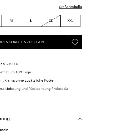
Größentabelle
M
L
XL
XXL
RENKORB HINZUFÜGEN
 ab 69,90 €
efrist um 100 Tage
it Klarna ohne zusätzliche Kosten
zur Lieferung und Rücksendung findest du
bung
rmeln