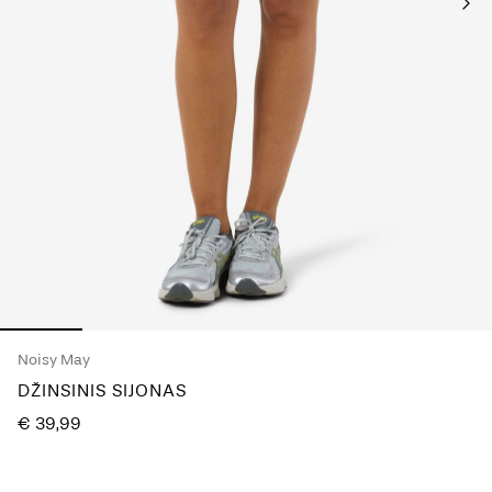
questions?
About
Us
Lietuva
/
lietuvių
Noisy May
DŽINSINIS SIJONAS
€ 39,99