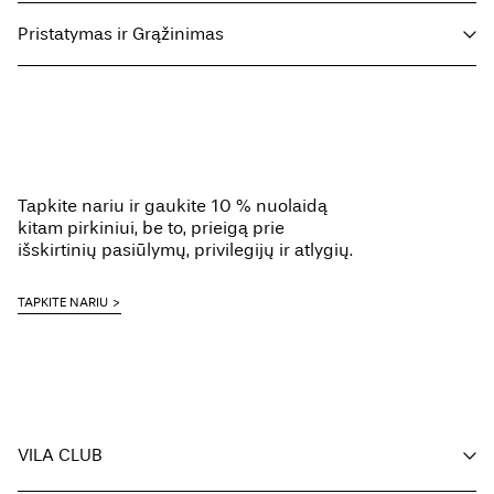
Pristatymas ir Grąžinimas
Skalbti skalbimo mašinoje ne aukštesnėje kaip 40 °C temperatūroje,
pasirinkus švelnią skalbimo programą
Parcel Shop Pick-up - DHL
€ 4,95
Nebalinti
Free from
€ 59,90
Nedžiovinti džiovyklėje
Lyginti vidutinio karščio nustatymu
Tapkite nariu ir gaukite 10 % nuolaidą
kitam pirkiniui, be to, prieigą prie
Nevalyti cheminiu būdu
Delivery Options
išskirtinių pasiūlymų, privilegijų ir atlygių.
TAPKITE NARIU
Return & Exchange
VILA CLUB