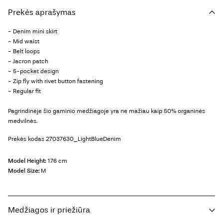
Prekės aprašymas
- Denim mini skirt
- Mid waist
- Belt loops
- Jacron patch
- 5-pocket design
- Zip fly with rivet button fastening
- Regular fit
Pagrindinėje šio gaminio medžiagoje yra ne mažiau kaip 50% organinės
medvilnės.
Prekės kodas
27037630_LightBlueDenim
Model Height:
176 cm
Model Size:
M
Medžiagos ir priežiūra