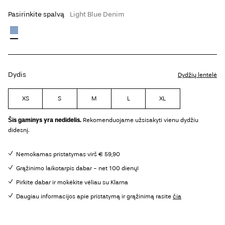
Pasirinkite spalvą
Light Blue Denim
Dydis
Dydžių lentelė
XS
S
M
L
XL
Šis gaminys yra nedidelis.
Rekomenduojame užsisakyti vienu dydžiu
didesnį.
Nemokamas pristatymas virš € 59,90
Grąžinimo laikotarpis dabar - net 100 dienų!
Pirkite dabar ir mokėkite vėliau su Klarna
Daugiau informacijos apie pristatymą ir grąžinimą rasite
čia