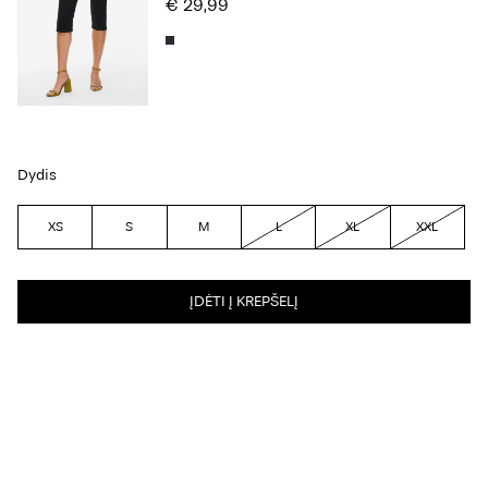
€ 29,99
Dydis
XS
S
M
L
XL
XXL
ĮDĖTI Į KREPŠELĮ