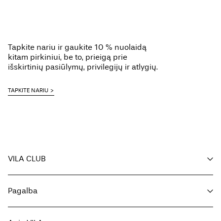
Tapkite nariu ir gaukite 10 % nuolaidą
kitam pirkiniui, be to, prieigą prie
išskirtinių pasiūlymų, privilegijų ir atlygių.
TAPKITE NARIU
VILA CLUB
Jūsų privalumai
Pagalba
Tapkite nariu
Mano paskyra
Klientų aptarnavimas
Užsakymo sekimas