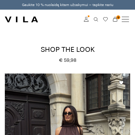
Gaukite 10 % nuolaidą kitam užsakymui – tapkite nariu
0
NAUJAUSIA KOLEKCIJA
DRABUŽIAI
Prisijunkite
SHOP THE LOOK
TENDENCIJOS
Become a member
€ 59,98
Learn more about VILA
IŠPARDAVIMAS
Club
VILA CLUB
ROUGE EDIT
Prisijunkite
Any