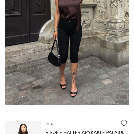
questions?
About
Us
Lietuva
/
lietuvių
VILA
VISOFIE HALTER APYKAKLĖ PALAIDINĖ BE RANKOVIŲ