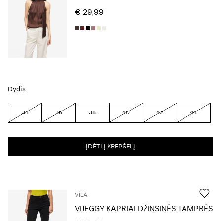
€ 29,99
Dydis
34
36
38
40
42
44
ĮDĖTI Į KREPŠELĮ
VILA
VIJEGGY KAPRIAI DŽINSINĖS TAMPRĖS