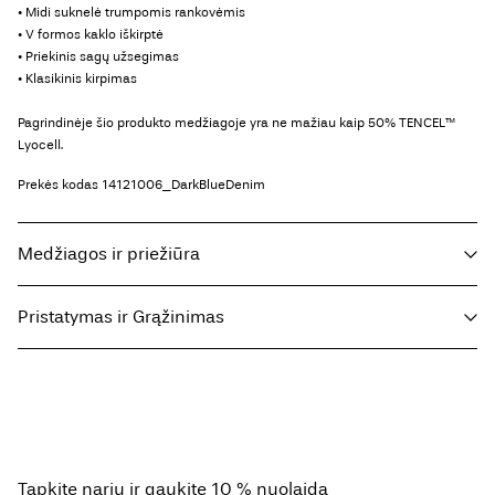
• Midi suknelė trumpomis rankovėmis
• V formos kaklo iškirptė
• Priekinis sagų užsegimas
• Klasikinis kirpimas
Pagrindinėje šio produkto medžiagoje yra ne mažiau kaip 50% TENCEL™
Lyocell.
Prekės kodas
14121006_DarkBlueDenim
Medžiagos ir priežiūra
Pristatymas ir Grąžinimas
Skalbti skalbimo mašinoje ne aukštesnėje kaip 40 °C temperatūroje,
pasirinkus švelnią skalbimo programą
Parcel Shop Pick-up - DHL
€ 4,95
Nebalinti
Džiovinti džiovyklėje, mažo intensyvumo
Free from
€ 59,90
Lyginti vidutinio karščio nustatymu
Tapkite nariu ir gaukite 10 % nuolaidą
Nevalyti cheminiu būdu