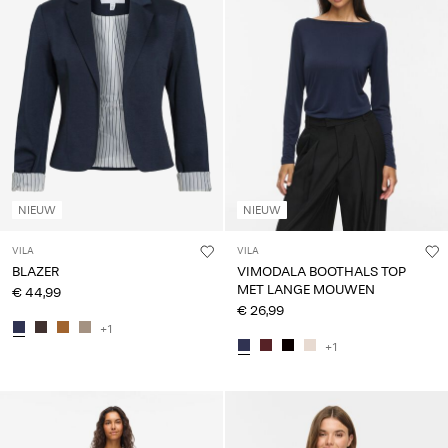
NIEUW
NIEUW
VILA
VILA
BLAZER
VIMODALA BOOTHALS TOP
MET LANGE MOUWEN
€ 44,99
€ 26,99
+1
+1