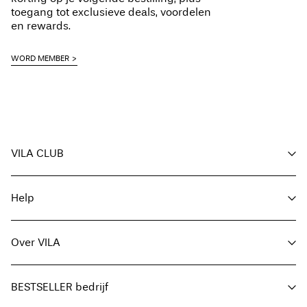
toegang tot exclusieve deals, voordelen
en rewards.
WORD MEMBER
VILA CLUB
Voordelen voor members
Help
Word member
Mijn account
Klantenservice
Bestelling volgen
Over VILA
Hier Retourneren
FAQ
Leveringsopties
Over ons
Maattabel
BESTSELLER bedrijf
Zoek je winkel
Algemene voorwaarden