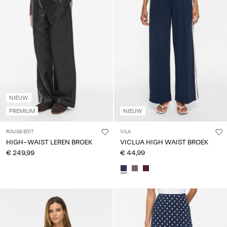
je
vragen?
Over
ons
Nederland
/
NIEUW
Nederlands
PREMIUM
NIEUW
ROUGE EDIT
VILA
HIGH-WAIST LEREN BROEK
VICLUA HIGH WAIST BROEK
€ 249,99
€ 44,99