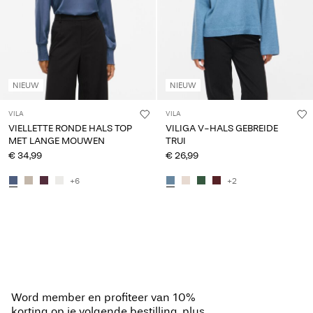
NIEUW
NIEUW
VILA
VILA
VIELLETTE RONDE HALS TOP
VILIGA V-HALS GEBREIDE
MET LANGE MOUWEN
TRUI
€ 34,99
€ 26,99
+6
+2
Word member en profiteer van 10%
korting op je volgende bestilling, plus