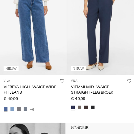
NIEUW
NIEUW
VILA
VILA
VIFREYA HIGH-WAIST WIDE
VIEMMI MID-WAIST
FIT JEANS
STRAIGHT-LEG BROEK
€ 49,99
€ 49,99
+6
Intet indhold
HEADER_TXT_CTA_ACCESS_S
up_spring26