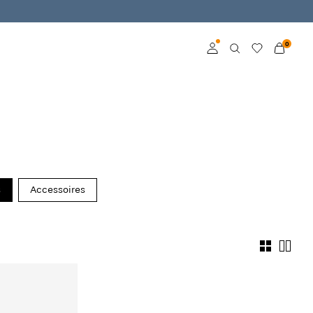
0
Inloggen
Word member
Kom meer te weten
over VILA Club
s
Accessoires