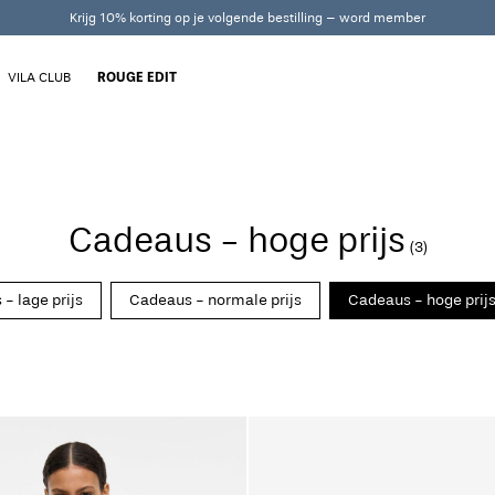
Krijg 10% korting op je volgende bestilling – word member
VILA CLUB
ROUGE EDIT
Cadeaus - hoge prijs
(3)
- lage prijs
Cadeaus - normale prijs
Cadeaus - hoge prij