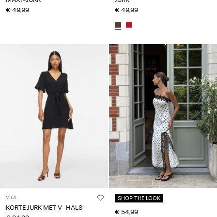
€ 49,99
€ 49,99
VILA
SHOP THE LOOK
KORTE JURK MET V-HALS
€ 54,99