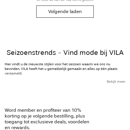
Volgende laden
Seizoenstrends - Vind mode bij VILA
Hier vindt u de nieuwste stijlen voor het seizoen waarin we ons nu
bevinden. VILA heeft het u gemakkelijk gemaakt en alles op één plaats
verzameld.
Bekijk meer
Wij blijven altijd op de hoogte van populaire stijlen en nieuwe trends, zodat
u dat niet hoeft te doen. U hoeft alleen maar onze collectie te verkennen en
u kunt er zeker van zijn dat wij het werk voor u hebben gedaan.
Modetrends in 2023 - Vandaag
Word member en profiteer van 10%
winkelen bij VILA
korting op je volgende bestilling, plus
toegang tot exclusieve deals, voordelen
In 2023 zijn vooral felle kleuren en gedurfde patronen in de mode. Maar in
en rewards.