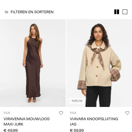
je
vragen?
FILTEREN EN SORTEREN
Over
ons
Nederland
/
Nederlands
NIEUW
VILA
VILA
VIRAVENNA MOUWLOOS
VIAVARA KNOOPSLUITING
MAXI JURK
JAS
€ 49,99
€ 69,99