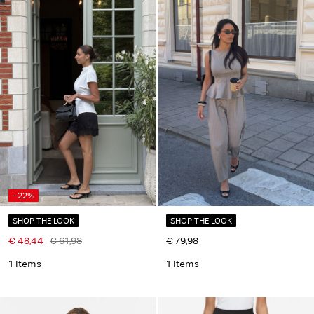
-22%
SHOP THE LOOK
SHOP THE LOOK
€ 48,44
€ 61,98
€ 79,98
1 Items
1 Items