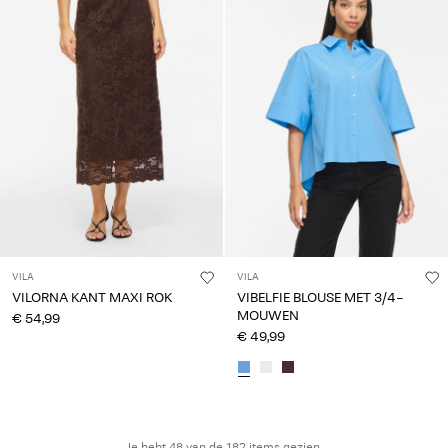
VILA
VILA
VILORNA KANT MAXI ROK
VIBELFIE BLOUSE MET 3/4-
MOUWEN
€ 54,99
€ 49,99
Je hebt 48 van de 182 items gezien.