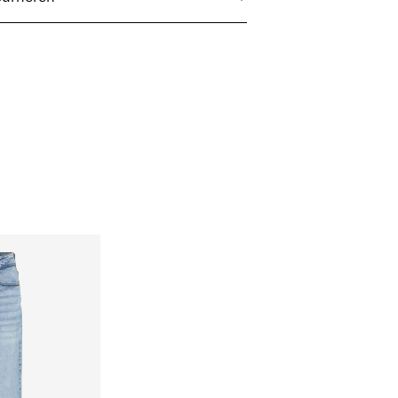
halve belading en kort programma op 40°C
€ 3,95
 droger
elhoge temperatuur
 (DHL)
€ 3,95
inigen
nt(MONDIALRELAY)
€ 3,95