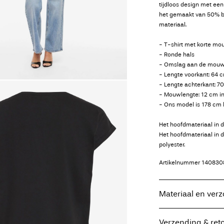
tijdloos design met ee
het gemaakt van 50% b
materiaal.
- T-shirt met korte m
- Ronde hals
- Omslag aan de mou
- Lengte voorkant: 64 
- Lengte achterkant: 7
- Mouwlengte: 12 cm i
- Ons model is 178 cm 
Het hoofdmateriaal in 
Het hoofdmateriaal in 
polyester.
Artikelnummer
140830
Materiaal en ver
Verzending & ret