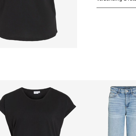
Wasmachine met 
Niet bleken
Thuisbezorging (DHL)
Niet drogen in de
Strijken op midd
Ophalen bij afhaalpunt
Niet chemisch re
Hangend drogen
Gratis vanaf
€ 59,90
Ophalen bij afhaalpu
Gratis vanaf
€ 59,90
Verzendopties