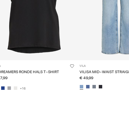
Retourneren &
A
VILA
DREAMERS RONDE HALS T-SHIRT
VILISA MID-WAIST STRAIG
17,99
€ 49,99
+16