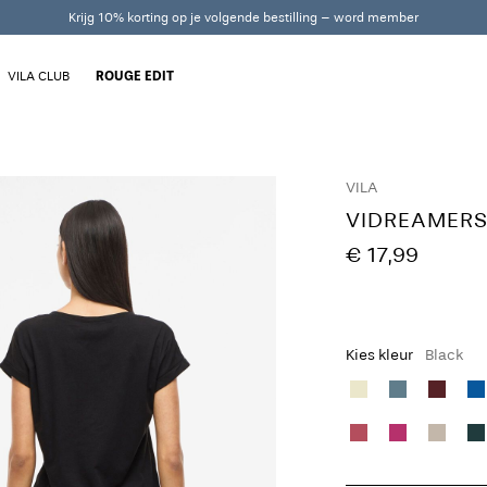
Krijg 10% korting op je volgende bestilling – word member
VILA CLUB
ROUGE EDIT
VILA
VIDREAMERS
€ 17,99
Kies kleur
Black