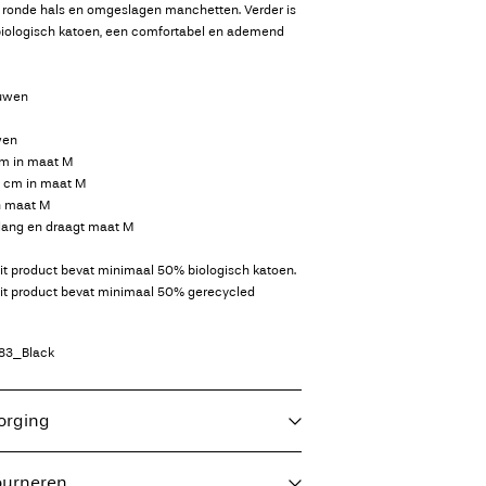
n ronde hals en omgeslagen manchetten. Verder is
iologisch katoen, een comfortabel en ademend
ouwen
wen
cm in maat M
0 cm in maat M
n maat M
lang en draagt maat M
dit product bevat minimaal 50% biologisch katoen.
dit product bevat minimaal 50% gerecycled
83_Black
zorging
ourneren