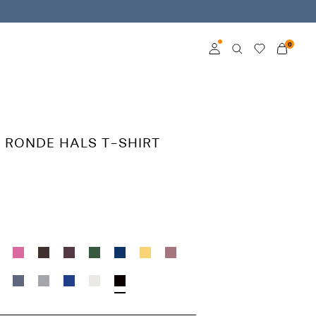
0
Inloggen
Word member
 RONDE HALS T-SHIRT
Kom meer te weten
over VILA Club