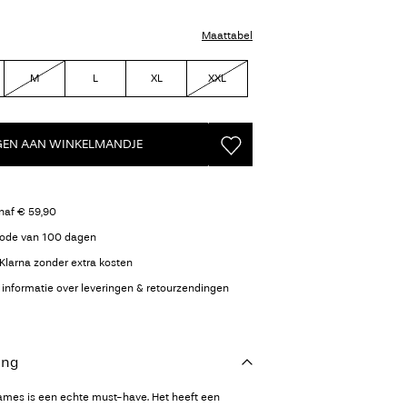
Maattabel
M
L
XL
XXL
GEN AAN WINKELMANDJE
naf € 59,90
iode van 100 dagen
Klarna zonder extra kosten
 informatie over leveringen & retourzendingen
ing
dames is een echte must-have. Het heeft een