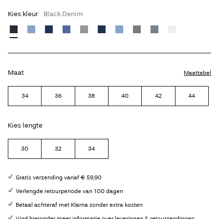
Kies kleur
Black Denim
Maat
Maattabel
34
36
38
40
42
44
Kies lengte
30
32
34
Gratis verzending vanaf € 59,90
Verlengde retourperiode van 100 dagen
Betaal achteraf met Klarna zonder extra kosten
Vind hieronder meer informatie over leveringen & retourzendingen