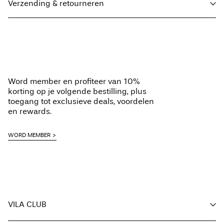
Verzending & retourneren
Wasmachine op 30°C
Niet bleken
Thuisbezorging (DHL)
€ 3,95
Niet drogen in de droger
Strijken op middelhoge temperatuur
Ophalen bij afhaalpunt (DHL)
€ 3,95
Niet chemisch reinigen
Word member en profiteer van 10%
Hangend drogen
Gratis vanaf
€ 59,90
korting op je volgende bestilling, plus
toegang tot exclusieve deals, voordelen
en rewards.
Ophalen bij afhaalpunt(MONDIALRELAY)
€ 3,95
WORD MEMBER
Gratis vanaf
€ 59,90
Verzendopties
VILA CLUB