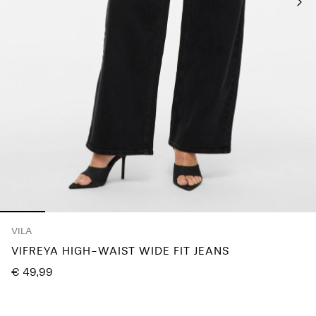
je
vragen?
Over
ons
Nederland
/
Nederlands
VILA
VIFREYA HIGH-WAIST WIDE FIT JEANS
€ 49,99