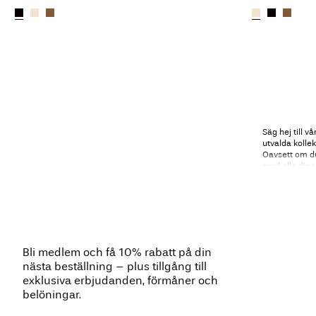
Säg hej till 
utvalda kolle
Oavsett om du 
med alla dina 
nyanser till d
bästa möjliga 
perfekta kjolen
Tit
Bli medlem och få 10% rabatt på din
Pennkjolen är
nästa beställning – plus tillgång till
rik historia. 
exklusiva erbjudanden, förmåner och
slutet av 1940
belöningar.
började arbet
stil. Idag har