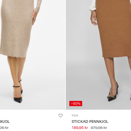
-50%
VILA
NKJOL
STICKAD PENNKJOL
95 kr
189,95 kr
379,95 kr