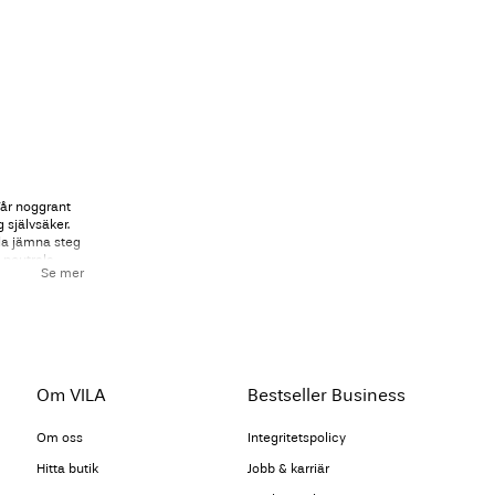
Vår noggrant
 självsäker.
lla jämna steg
a neutrala
Se mer
 silhuett på
itta den
llen
Om VILA
Bestseller Business
cinerande och
lektion i
Om oss
Integritetspolicy
t fler kvinnor
onalism med
Hitta butik
Jobb & karriär
enom att skapa