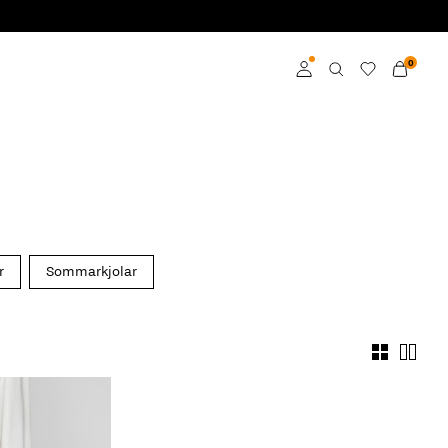
0
Inloggning
Bli medlem
Läs mer om VILA Club
r
Sommarkjolar