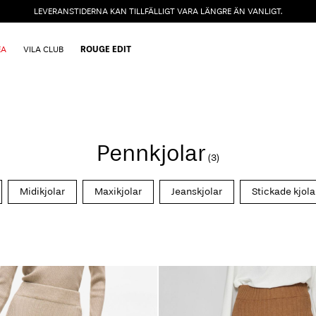
LEVERANSTIDERNA KAN TILLFÄLLIGT VARA LÄNGRE ÄN VANLIGT.
EA
VILA CLUB
ROUGE EDIT
Pennkjolar
(3)
Midikjolar
Maxikjolar
Jeanskjolar
Stickade kjola