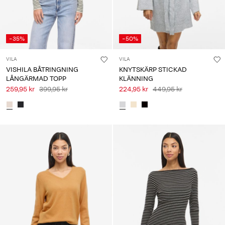
-35%
-50%
VILA
VILA
VISHILA BÅTRINGNING
KNYTSKÄRP STICKAD
LÅNGÄRMAD TOPP
KLÄNNING
259,95 kr
399,95 kr
224,95 kr
449,95 kr