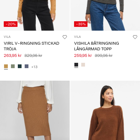
-20%
-35%
VILA
VILA
VIRIL V-RINGNING STICKAD
VISHILA BÅTRINGNING
TRÖJA
LÅNGÄRMAD TOPP
263,95 kr
329,95 kr
259,95 kr
399,95 kr
+13