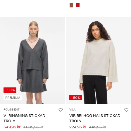
-50%
PREMIUM
-50%
ROUGE EDIT
VILA
V-RINGNING STICKAD
VIBIBBI HÖG HALS STICKAD
TRÖJA
TRÖJA
549,95 kr
1.099,95 kr
224,95 kr
449,95 kr