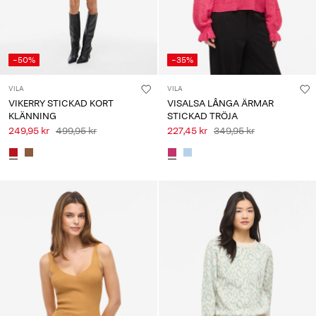
-50%
-35%
VILA
VILA
VIKERRY STICKAD KORT
VISALSA LÅNGA ÄRMAR
KLÄNNING
STICKAD TRÖJA
249,95 kr
499,95 kr
227,45 kr
349,95 kr