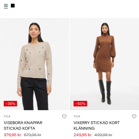
-35%
-50%
VILA
VILA
VISEBORA KNAPPAR
VIKERRY STICKAD KORT
STICKAD KOFTA
KLÄNNING
376,95 kr
579,95 kr
249,95 kr
499,95 kr