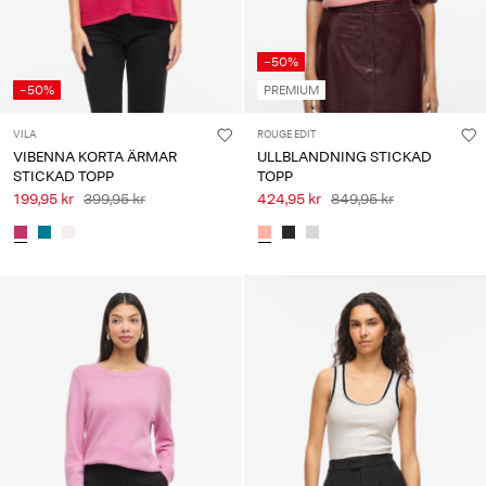
-50%
-50%
PREMIUM
VILA
ROUGE EDIT
VIBENNA KORTA ÄRMAR
ULLBLANDNING STICKAD
STICKAD TOPP
TOPP
199,95 kr
399,95 kr
424,95 kr
849,95 kr