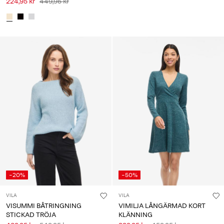
224,95 kr
449,95 kr
-20%
-50%
VILA
VILA
VISUMMI BÅTRINGNING
VIMILJA LÅNGÄRMAD KORT
STICKAD TRÖJA
KLÄNNING