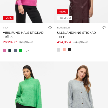
-50%
-20%
PREMIUM
VILA
ROUGE EDIT
VIRIL RUND HALS STICKAD
ULLBLANDNING STICKAD
TRÖJA
TOPP
263,95 kr
329,95 kr
424,95 kr
849,95 kr
+27