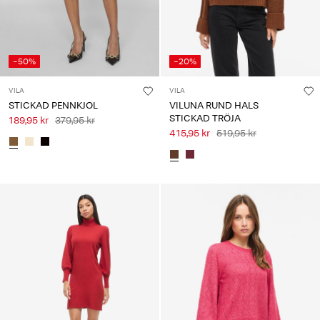
-50%
-20%
VILA
VILA
STICKAD PENNKJOL
VILUNA RUND HALS
STICKAD TRÖJA
189,95 kr
379,95 kr
415,95 kr
519,95 kr