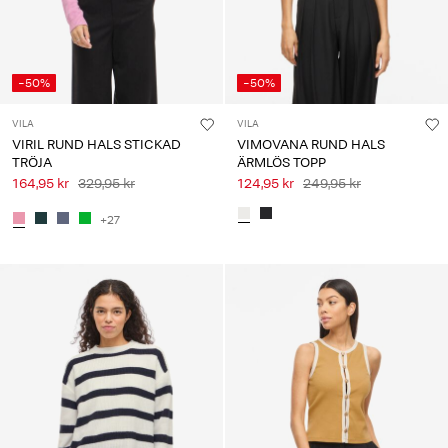
-50%
-50%
VILA
VILA
VIRIL RUND HALS STICKAD
VIMOVANA RUND HALS
TRÖJA
ÄRMLÖS TOPP
164,95 kr
329,95 kr
124,95 kr
249,95 kr
+27