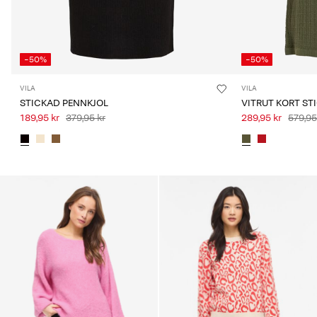
-50%
-50%
VILA
VILA
STICKAD PENNKJOL
VITRUT KORT S
189,95 kr
379,95 kr
289,95 kr
579,95