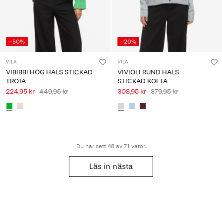
-50%
-20%
VILA
VILA
VIBIBBI HÖG HALS STICKAD
VIVIOLI RUND HALS
TRÖJA
STICKAD KOFTA
224,95 kr
449,95 kr
303,95 kr
379,95 kr
Du har sett 48 av 71 varor.
Läs in nästa