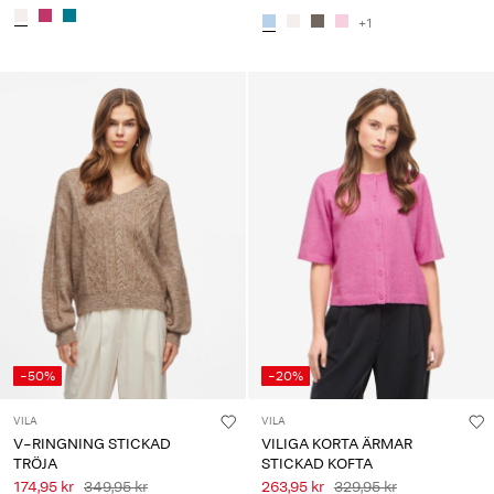
+1
-50%
-20%
VILA
VILA
V-RINGNING STICKAD
VILIGA KORTA ÄRMAR
TRÖJA
STICKAD KOFTA
174,95 kr
349,95 kr
263,95 kr
329,95 kr