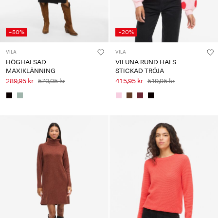
-50%
-20%
VILA
VILA
HÖGHALSAD
VILUNA RUND HALS
MAXIKLÄNNING
STICKAD TRÖJA
289,95 kr
579,95 kr
415,95 kr
519,95 kr