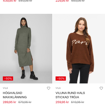
439,95 kr
549,95 kr
229,95 kr
459,95 kr
-50%
-50%
VILA
VILA
HÖGHALSAD
VILUNA RUND HALS
MAXIKLÄNNING
STICKAD TRÖJA
289,95 kr
579,95 kr
259,95 kr
519,95 kr