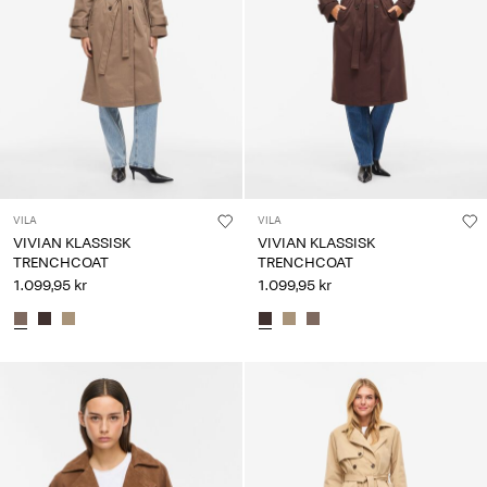
Any
questions?
About
Us
Sverige
/
svenska
VILA
VILA
VIVIAN KLASSISK
VIVIAN KLASSISK
TRENCHCOAT
TRENCHCOAT
1.099,95 kr
1.099,95 kr