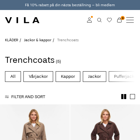
Få 10% rabatt på din nästa beställning – bli medlem
0
NYINKOMMET
KLÄDER
Log in
KLÄDER
Jackor & kappor
Trenchcoats
TRENDIGT
Become a member
Trenchcoats
(5)
Learn more about VILA
REA
Club
All
Vårjackor
Kappor
Jackor
Pufferjackor
VILA CLUB
FILTER AND SORT
ROUGE EDIT
Log
in