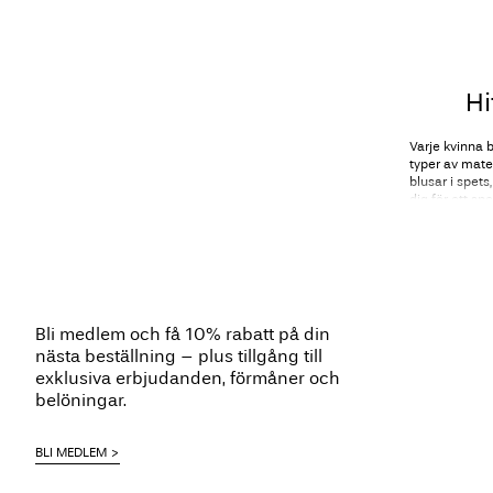
Hi
Varje kvinna b
typer av mater
blusar i spet
dig för ett sp
Blusar är sjä
både diskreta
dramatiska ärma
Bli medlem och få 10% rabatt på din
gör blusar ti
nästa beställning – plus tillgång till
outfitkombina
exklusiva erbjudanden, förmåner och
belöningar.
Elega
BLI MEDLEM
Du hittar
kort
elegans. I vår