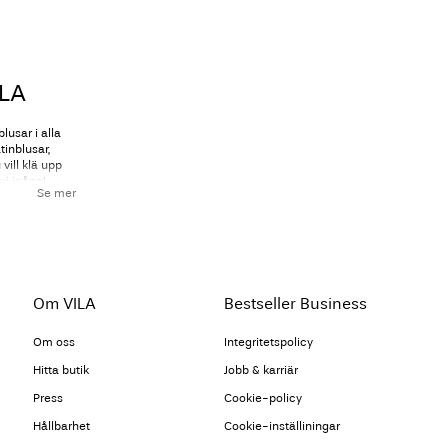
ILA
lusar i alla
tinblusar,
vill klä upp
vi igång!
Se mer
jer som är
eller
lfällen. Det
Om VILA
Bestseller Business
iga
Om oss
Integritetspolicy
Hitta butik
Jobb & karriär
uetter
Press
Cookie-policy
feminin
Hållbarhet
Cookie-inställiningar
rund hals,