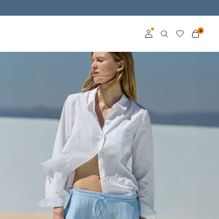
0
Inloggning
Bli medlem
Läs mer om VILA Club