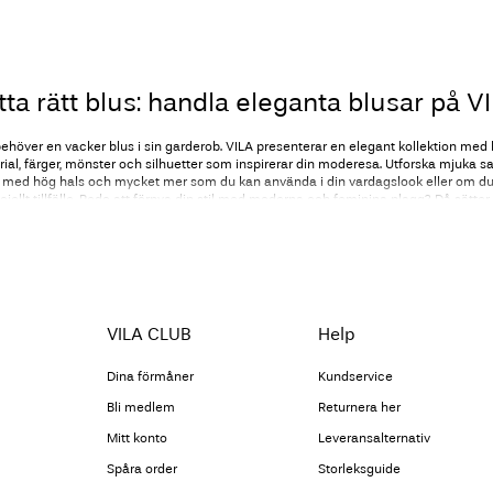
tta rätt blus: handla eleganta blusar på V
ehöver en vacker blus i sin garderob. VILA presenterar en elegant kollektion med b
ial, färger, mönster och silhuetter som inspirerar din moderesa. Utforska mjuka sa
s, med hög hals och mycket mer som du kan använda i din vardagslook eller om du 
eciellt tillfälle. Redo att förnya din stil med moderna och feminina plagg? Då sätter 
Lekfulla och fina blusar
lva definitionen av feminin charm. VILAs kollektion med blusar har underbara detal
 och iögonfallande, oavsett om det handlar om fina spetskanter, lekfulla volanger 
r! De tillför en sofistikerad touch till varje outfit och är enkla att styla för olika til
VILA CLUB
Help
ll ett tidlöst och elegant måste i varje modemedveten kvinnas garderob. Med oändl
tioner kan en vacker blus förvandla din look på ett ögonblick!
Dina förmåner
Kundservice
Bli medlem
Returnera her
nta blusar i alla färger, mönster och silh
Mitt konto
Leveransalternativ
ärmade
, långärmade
och
ärmlösa
blusar där var och en är designad för att hylla 
Spåra order
Storleksguide
 kollektion hittar du blusar med olika halsringningar, som V-ringning, hög hals och 