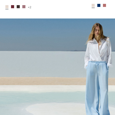
+2
CE_colours_spot01_IMAGE_linked_spot01_wk20_15-05-2