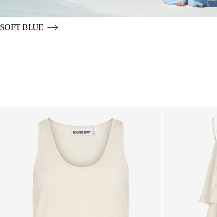
CE_colours_spot01_BUTTON_linked_wk20_15-05-26_blu
SOFT BLUE