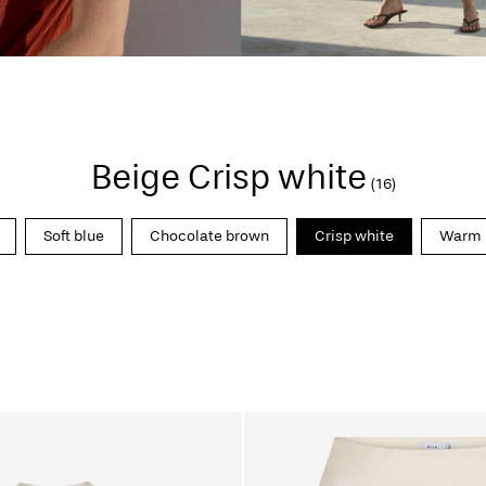
Beige Crisp white
(16)
Soft blue
Chocolate brown
Crisp white
Warm 