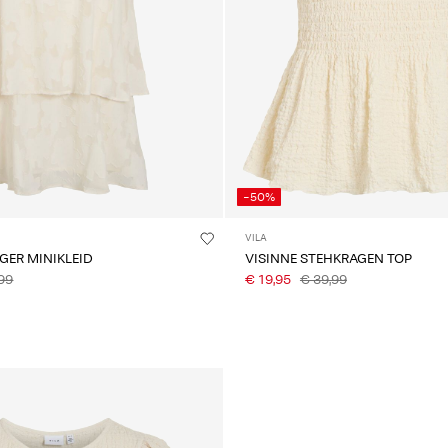
-50%
VILA
GER MINIKLEID
VISINNE STEHKRAGEN TOP
99
€ 19,95
€ 39,99