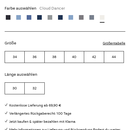
Farbe auswählen
Cloud Dancer
Größe
Größentabelle
34
36
38
40
42
44
Länge auswählen
30
32
Kostenlose Lieferung ab 69,90 €
Verlängertes Rückgaberecht: 100 Tage
Jetzt kaufen & später bezahlen mit Klarna
Mehr Informationen zur Lieferung und Rücksendung findest du weiter