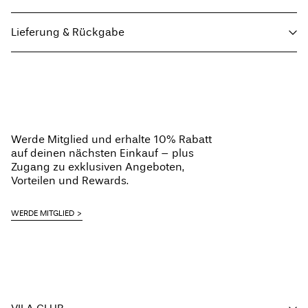
Lieferung & Rückgabe
Maschinenwäsche bei 30 °C
Nicht bleichen
Lieferung nach Hause (Post AT)
€ 4,95
Nicht im Wäschetrockner trocknen
Ab
€ 69,90
kostenlos
Bügeleisen auf mittlerer Hitze.
Nicht chemisch reinigen
Werde Mitglied und erhalte 10% Rabatt
Hängend trocknen
auf deinen nächsten Einkauf – plus
Lieferoptionen
Zugang zu exklusiven Angeboten,
Vorteilen und Rewards.
WERDE MITGLIED
Rückgabe & Umtausch