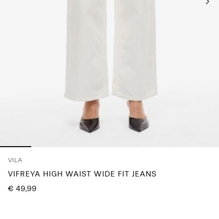
du
Fragen?
Über
uns
Österreich
/
Deutsch
VILA
VIFREYA HIGH WAIST WIDE FIT JEANS
€ 49,99